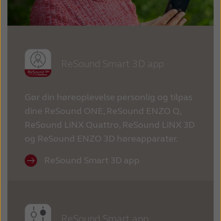
France
India
International
Italia
Kazakhstan
Korea
ReSound Smart 3D app
Latinoamérica
Netherlands
New Zealand
Norge
Gør din høreoplevelse personlig og tilpas
dine ReSound ONE, ReSound ENZO Q,
Schweiz
Suisse
ReSound LiNX Quattro, ReSound LiNX 3D
Suomi
Sverige
og ReSound ENZO 3D høreapparater.
Türkçe
United Kingdom
ReSound Smart 3D app
United States
Österreich
عربي
日本
ReSound Smart app