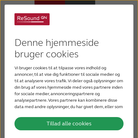
Høreapparater
Denne hjemmeside
Høretab
Lær mere om vores
bruger cookies
apps
Vi bruger cookies til at tilpasse vores indhold og
Support
annoncer, til at vise dig funktioner til sociale medier og
Det er nemt og diskret at tilpasse og
til at analysere vores trafik. Vi deler også oplysninger om
din brug af vores hjemmeside med vores partnere inden
Om os
betjene dine ReSound
for sociale medier, annonceringspartnere og
høreapparater med vores
analysepartnere. Vores partnere kan kombinere disse
avancerede, intuitive og
data med andre oplysninger, du har givet dem, eller som
Blog
de har indsamlet fra din brug af deres tjenester.
prisbelønnede apps. Du skal blot
downloade dem til din smartphone
Tillad alle cookies
BLIV TESTPERSON
eller tablet og derefter stryge til