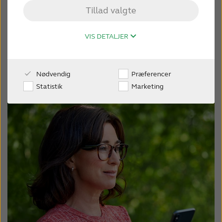
højre eller trykke på skærmen for at
Tillad valgte
komme igang med at sammensætte
KONTAKT OS
de perfekte lydindstillinger og nyde
VIS DETALJER
godt af andre nyttige fordele.
FOR FAGFOLK
Find den ideelle til dig:
Nødvendig
Præferencer
WEBSHOP
Statistik
Marketing
DANMARK
Australia
Brasil
Canada
Česká republika
China
Danmark
Deutschland
España