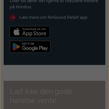
Over tid lærer din hjerne at fokusere mindre
på tinnitus.
Læs mere om ReSound Relief app
Lad ikke den gode
hørelse vente