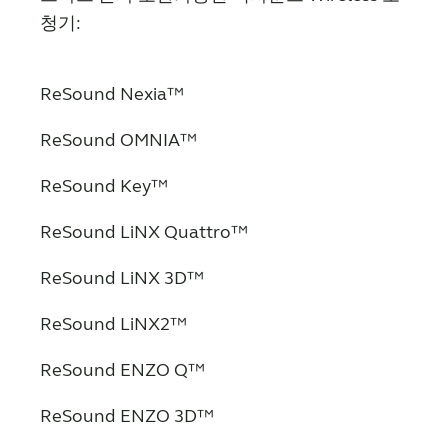
청기:
Kazakhstan
Korea
Latinoamérica
Netherlands
ReSound Nexia™
New Zealand
Norge
ReSound OMNIA™
Schweiz
Suisse
ReSound Key™
Suomi
Sverige
ReSound LiNX Quattro™
Türkçe
United Kingdom
ReSound LiNX 3D™
United States
Österreich
عربي
日本
ReSound LiNX2™
ReSound ENZO Q™
ReSound ENZO 3D™