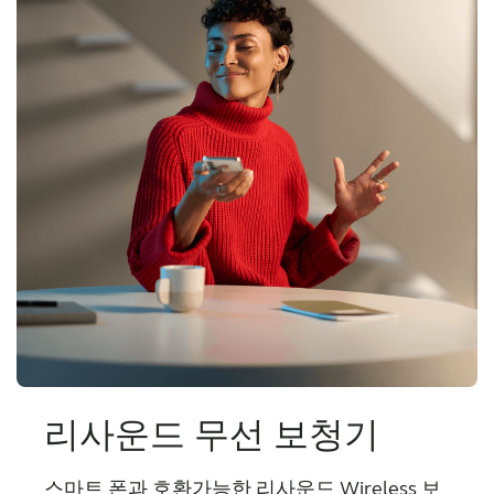
소모품쇼핑몰
블로그
KOREA
Australia
Brasil
Canada
Česká republika
China
Danmark
Deutschland
España
리사운드 무선 보청기
France
India
International
Italia
스마트 폰과 호환가능한 리사운드 Wireless 보