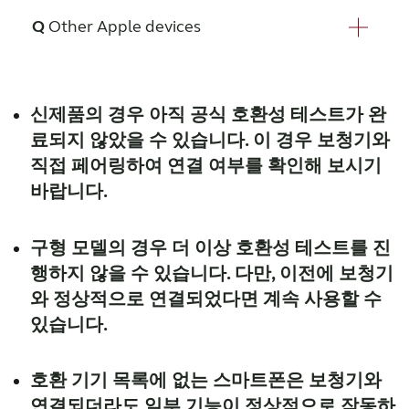
iPhone 17*
Other Apple devices
iPhone 17 Pro*
iPhone 17 Pro Max*
Samsung Galaxy S26**
iPhone 17e*
Samsung Galaxy S26+**
iPhone Air*
Samsung Galaxy S26 Ultra**
신제품의 경우 아직 공식 호환성 테스트가 완
iPhone 16 Pro Max*
iPad Air 11-inch (M3)*
Samsung Galaxy S25**
료되지 않았을 수 있습니다. 이 경우 보청기와
iPhone 16 Pro*
iPad Pro 12.9-inch (5th generation)*
Samsung Galaxy S25+**
직접 페어링하여 연결 여부를 확인해 보시기
iPhone 16 Plus*
iPad Pro 12.9-inch (4th generation)
Samsung Galaxy S25 Edge**
iPhone 16*
바랍니다.
iPad Pro 12.9-inch (3rd generation)
Samsung Galaxy S25 Ultra**
iPhone 16e*
iPad Pro 11-inch (3rd generation)*
Samsung Galaxy S24**
iPhone 15 Pro Max*
iPad Pro 11-inch (2nd generation)
구형 모델의 경우 더 이상 호환성 테스트를 진
Samsung Galaxy S24+**
iPhone 15 Pro*
iPad Air (4th generation)*
Samsung Galaxy S24 Ultra**
행하지 않을 수 있습니다. 다만, 이전에 보청기
iPhone 15 Plus*
iPad Air (3rd generation)
Samsung Galaxy S23**
와 정상적으로 연결되었다면 계속 사용할 수
iPhone 15*
iPad mini (6th generation)*
Samsung Galaxy S23+**
있습니다.
iPhone 14 Pro Max*
iPad mini (5th generation)
Samsung Galaxy S23 Ultra**
iPhone 14 Pro*
iPad (10th generation)*
Samsung Galaxy S22 Ultra 5G
iPhone 14 Plus*
iPad (9th generation)*
호환 기기 목록에 없는 스마트폰은 보청기와
Samsung Galaxy S22+ 5G
iPhone 14*
iPad (8th generation)*
연결되더라도 일부 기능이 정상적으로 작동하
Samsung Galaxy S22 5G