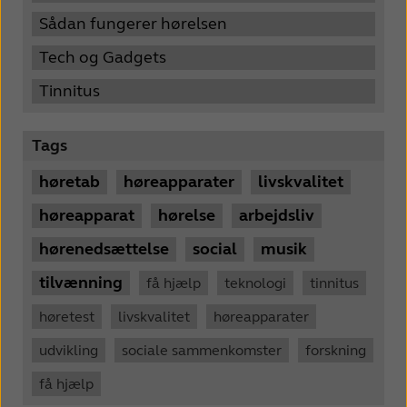
Sådan fungerer hørelsen
Tech og Gadgets
Tinnitus
Tags
høretab
høreapparater
livskvalitet
høreapparat
hørelse
arbejdsliv
hørenedsættelse
social
musik
tilvænning
få hjælp
teknologi
tinnitus
høretest
livskvalitet
høreapparater
udvikling
sociale sammenkomster
forskning
få hjælp