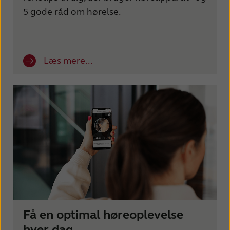
France
India
5 gode råd om hørelse.
International
Italia
Kazakhstan
Korea
Læs mere...
Latinoamérica
Netherlands
New Zealand
Norge
Schweiz
Suisse
Suomi
Sverige
Türkçe
United Kingdom
United States
Österreich
عربي
日本
Få en optimal høreoplevelse
hver dag