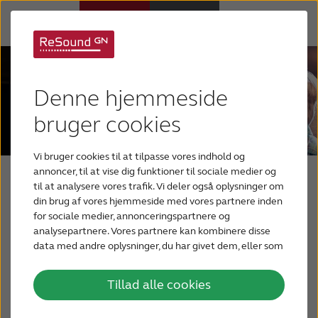
Høreapparater
Denne hjemmeside
Høretab
bruger cookies
Vi bruger cookies til at tilpasse vores indhold og
Support
annoncer, til at vise dig funktioner til sociale medier og
Din blog om hørelse
til at analysere vores trafik. Vi deler også oplysninger om
din brug af vores hjemmeside med vores partnere inden
Om os
for sociale medier, annonceringspartnere og
En blog for mennesker, der har, eller som har
analysepartnere. Vores partnere kan kombinere disse
mistanke om, et høretab. Og for deres
data med andre oplysninger, du har givet dem, eller som
Blog
de har indsamlet fra din brug af deres tjenester.
pårørende, der leder efter nyttige oplysninger
for bedre at forstå deres kære med nedsat
Tillad alle cookies
BLIV TESTPERSON
hørelse.