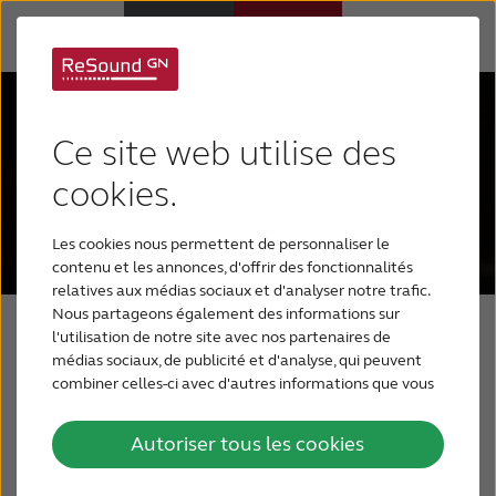
Pourquoi choisir ReSound
Ce site web utilise des
Appareils auditifs
cookies.
Les cookies nous permettent de personnaliser le
Perte auditive
contenu et les annonces, d'offrir des fonctionnalités
relatives aux médias sociaux et d'analyser notre trafic.
Nous partageons également des informations sur
Support & Assistance
l'utilisation de notre site avec nos partenaires de
médias sociaux, de publicité et d'analyse, qui peuvent
ReSound Nexia
combiner celles-ci avec d'autres informations que vous
BLOG
Une ère
leur avez fournies ou qu'ils ont collectées lors de votre
utilisation de leurs services.
Autoriser tous les cookies
POUR LES PROFESSIONNELS