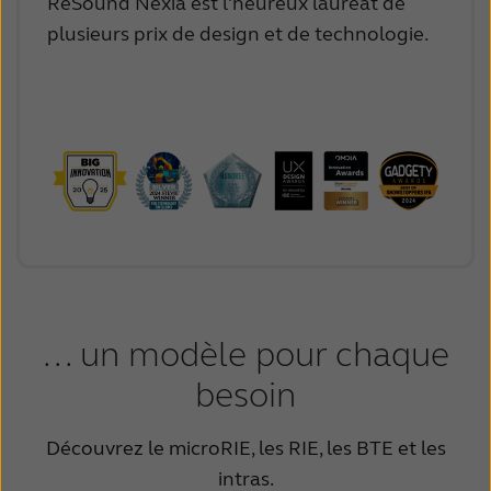
ReSound Nexia est l'heureux lauréat de
Schweiz
Suisse
plusieurs prix de design et de technologie.
Suomi
Sverige
Türkçe
United Kingdom
United States
Österreich
عربي
日本
... un modèle pour chaque
besoin
Découvrez le microRIE, les RIE, les BTE et les
intras.