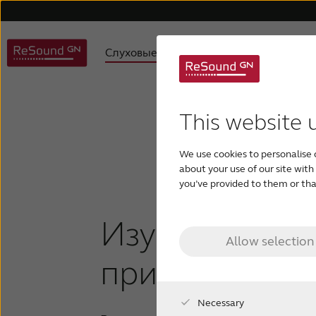
Слуховые аппараты
Потеря слуха
Слуховые аппараты ReSound
Симптомы
Дети с потерей слуха
О тиннитусе
Слуховые аппараты
О ReSound
Что означает потеря слуха
Философия продукции
Симптомы тиннитуса
Приложения
Забота о человеке с потерей
Цифровые слуховые
Что означае
Аксессуары
Награды
Get star
This website 
We use cookies to personalise 
Незаметные слуховые аппараты
Перезаряжаемые
about your use of our site wit
you’ve provided to them or that
Изучите наш
Allow selection
приложения
Necessary