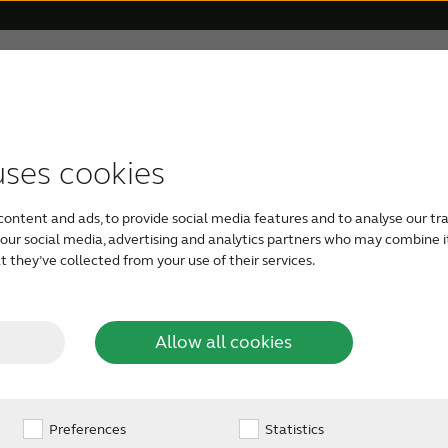
Для близких
О тиннитусе
Поддержка
О ReSoun
 слуха
 аппараты
т тиннитус
ted
Отзывы
Часто задаваемые вопросы
Слуховые аппараты с Auracast
Как облегчить симптомы тиннитуса
Совместимость с уст
Слуховы
uses cookies
content and ads, to provide social media features and to analyse our tra
 слуховые аппараты
Внутриушные слуховые аппарат
h our social media, advertising and analytics partners who may combine i
 they’ve collected from your use of their services.
и
Allow all cookies
Preferences
Statistics