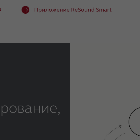
D
Приложение ReSound Smart
рование,