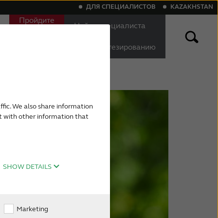
ДЛЯ СПЕЦИАЛИСТОВ
KAZAKHSTAN
Пройдите
Найти специалиста
онлайн-
d
по
тест на
слухопротезированию
слух
ройствами
е аппараты с Bluetooth
ffic. We also share information
ы
Слуховые аппараты для снижения тиннитуса
t with other information that
SHOW DETAILS
Marketing