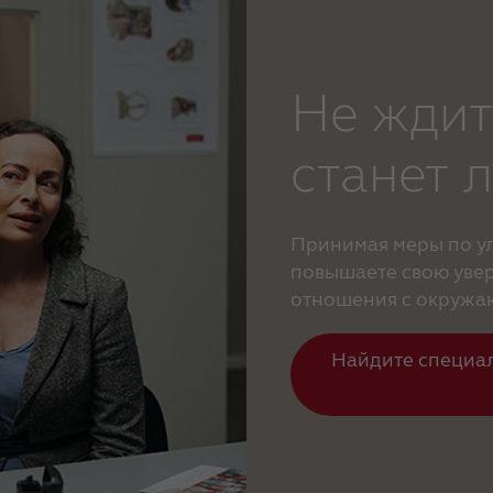
Не ждит
станет 
Принимая меры по ул
повышаете свою увер
отношения с окруж
Найдите специа