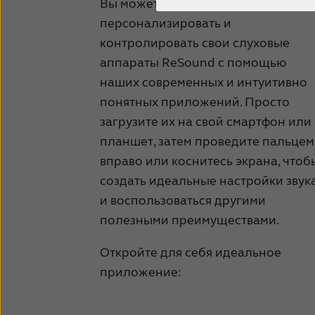
Вы можете легко и незаметно
персонализировать и
контролировать свои слуховые
аппараты ReSound с помощью
наших современных и интуитивно
понятных приложений. Просто
загрузите их на свой смартфон или
планшет, затем проведите пальцем
вправо или коснитесь экрана, чтоб
создать идеальные настройки звук
и воспользоваться другими
полезными преимуществами.
Откройте для себя идеальное
приложение: