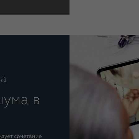
са
шума в
ьзует сочетание