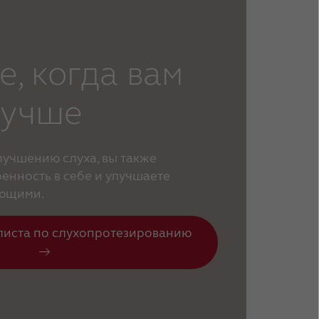
е, когда вам
лучше
учшению слуха, вы также
енность в себе и улучшаете
ающими.
листа по слухопротезированию