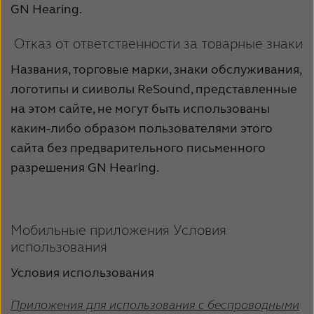
Latinoamérica
Netherlands
GN Hearing.
New Zealand
Norge
Отказ от ответственности за товарные знаки
Schweiz
Suisse
Названия, торговые марки, знаки обслуживания,
логотипы и сииволы ReSound, представленные
Suomi
Sverige
на этом сайте, не могут быть использованы
Türkçe
United Kingdom
каким-либо образом пользователями этого
сайта без предварительного письменного
United States
Österreich
разрешения GN Hearing.
عربي
日本
Мобильные приложения Условия
использования
Условия использования
Приложения для использования с беспроводными