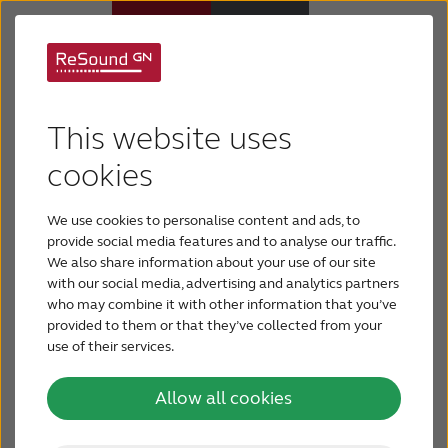
Юридическая
Слуховые аппараты
информация
This website uses
Потеря слуха
cookies
Этот сайт предназначен для ознакомления с
деятельностью компании GN Hearing A/S.
We use cookies to personalise content and ads, to
Для близких
Пожалуйста, прочитайте этот текст перед
provide social media features and to analyse our traffic.
использованием данного сайта.
We also share information about your use of our site
with our social media, advertising and analytics partners
О тиннитусе
who may combine it with other information that you’ve
provided to them or that they’ve collected from your
Используя данный сайт, вы принимаете условия
use of their services.
Поддержка
и положения, изложенные здесь.
Allow all cookies
Если вы не согласны с условиями и
О ReSound
положениями, пожалуйста, не используйте