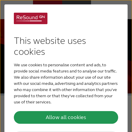
Слуховые аппараты
This website uses
Потеря слуха
cookies
We use cookies to personalise content and ads, to
Для близких
provide social media features and to analyse our traffic.
We also share information about your use of our site
with our social media, advertising and analytics partners
О тиннитусе
who may combine it with other information that you’ve
provided to them or that they’ve collected from your
use of their services.
Поддержка
ReSound Savi
Allow all cookies
О ReSound