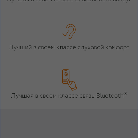
Latinoamérica
Netherlands
New Zealand
Norge
Schweiz
Suisse
Suomi
Sverige
Лучший в своем классе слуховой комфорт
Türkçe
United Kingdom
United States
Österreich
عربي
日本
®
Лучшая в своем классе связь Bluetooth