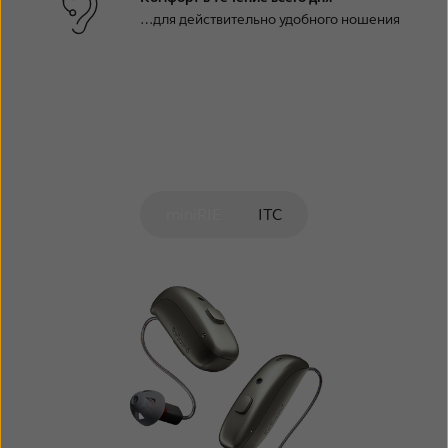
…для действительно удобного ношения
miniRIE
ITC