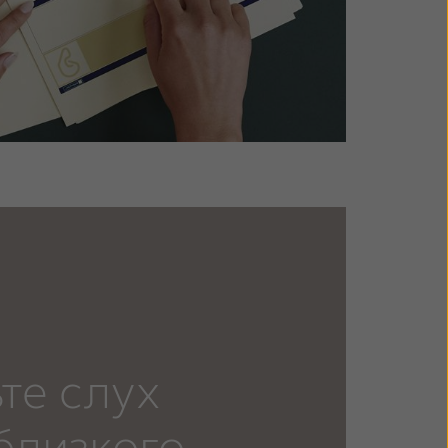
те слух
близкого