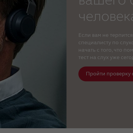
человек
Если вам не терпится
специалисту по слух
начать с того, что п
тест на слух уже сего
Пройти проверку