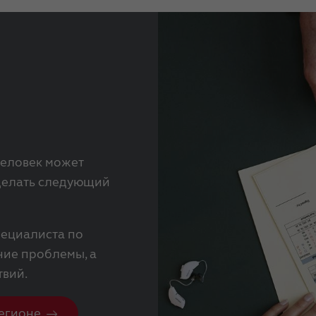
человек может
сделать следующий
ециалиста по
ие проблемы, а
твий.
егионе