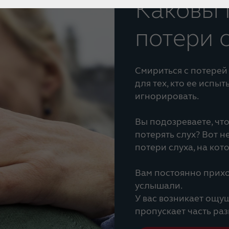
Каковы 
потери 
Смириться с потерей
для тех, кто ее испы
игнорировать.
Вы подозреваете, что
потерять слух? Вот 
потери слуха, на кот
Вам постоянно прихо
услышали.
У вас возникает ощу
пропускает часть раз