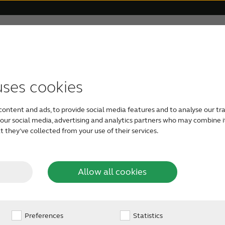
Для близких
О тиннитусе
Поддержка
О ReSoun
очь любимому 
 слуха
 аппараты
т тиннитус
ted
Отзывы
Часто задаваемые вопросы
Слуховые аппараты с Auracast
Как облегчить симптомы тиннитуса
Совместимость с уст
Слуховы
uses cookies
content and ads, to provide social media features and to analyse our tra
тем, которые помогут вам лучше понять и поддержат
 слуховые аппараты
Внутриушные слуховые аппарат
h our social media, advertising and analytics partners who may combine i
 they’ve collected from your use of their services.
Allow all cookies
Preferences
Statistics