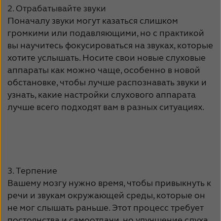
Latinoamérica
Netherlands
2. Отрабатывайте звуки
Поначалу звуки могут казаться слишком
New Zealand
Norge
громкими или подавляющими, но с практикой
Schweiz
Suisse
вы научитесь фокусироваться на звуках, которые
хотите услышать. Носите свои новые слуховые
Suomi
Sverige
аппараты как можно чаще, особенно в новой
обстановке, чтобы лучше распознавать звуки и
Türkçe
United Kingdom
узнать, какие настройки слухового аппарата
United States
Österreich
лучше всего подходят вам в разных ситуациях.
عربي
日本
3. Терпение
Вашему мозгу нужно время, чтобы привыкнуть к
речи и звукам окружающей среды, которые он
не мог слышать раньше. Этот процесс требует
постоянства и самоотдачи, но улучшение слуха