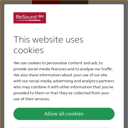
Новичок в слуховых
Слуховые аппараты
This website uses
аппаратах
Потеря слуха
cookies
Слуховые аппараты могут существенно
We use cookies to personalise content and ads, to
повлиять на качество вашей жизни, но это не
Для близких
provide social media features and to analyse our traffic.
происходит в одночасье. Привыкание к вновь
We also share information about your use of our site
обретенным звукам может занять до шести
with our social media, advertising and analytics partners
О тиннитусе
месяцев, но эти советы помогут вам
who may combine it with other information that you’ve
адаптироваться, если вы только начали
provided to them or that they’ve collected from your
пользоваться слуховыми аппаратами.
use of their services.
Поддержка
Allow all cookies
О ReSound