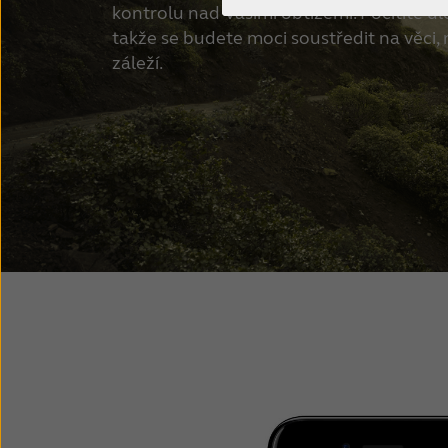
kontrolu nad Vašimi obtížemi. Pocítíte úl
takže se budete moci soustředit na věci,
záleží.