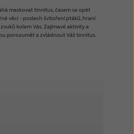
há maskovat tinnitus, časem se opět
né věci - poslech švitoření ptáků, hraní
zvuků kolem Vás. Zajímavé aktivity a
u porozumět a zvládnout Váš tinnitus.