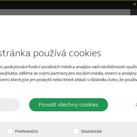
Proč právě ReSound
Podpora a Péče
ReSound
kace
ecenze
Nedoslýchavost způsobená věkem
Kompatibilita sluchadel
Wireless příslušenství
Aplikace
Težká nedoslýchavos
Naše ne
stránka používá cookies
m, poskytování funkcí sociálních médií a analýze naší návštěvnosti využ
užíváte, sdílíme se svými partnery pro sociální média, inzerci a analýz
eSound
mi, které jste jim poskytli nebo které získali v důsledku toho, že používá
Povolit všechny cookies
máte tinnitus, Aplikace
Preferenční
Statistické
a diskrétně získat