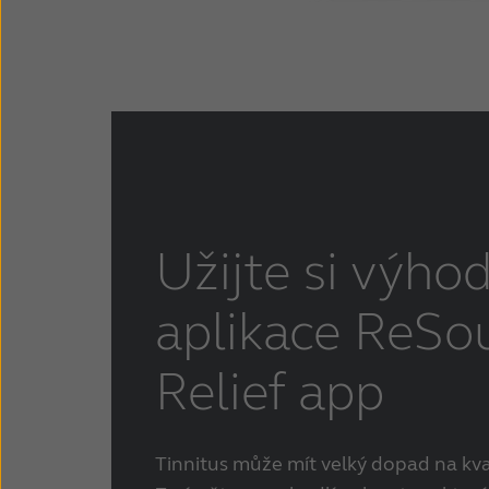
Užijte si výho
aplikace ReSo
Relief app
Tinnitus může mít velký dopad na kva