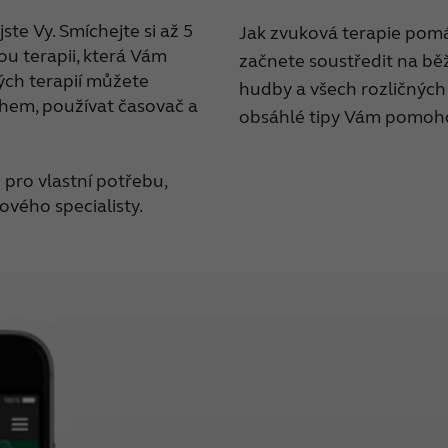
jste Vy. Smíchejte si až 5
Jak zvuková terapie pomá
ou terapii, která Vám
začnete soustředit na běž
vých terapií můžete
hudby a všech rozličných 
hem, používat časovač a
obsáhlé tipy Vám pomoho
ž pro vlastní potřebu,
ového specialisty.