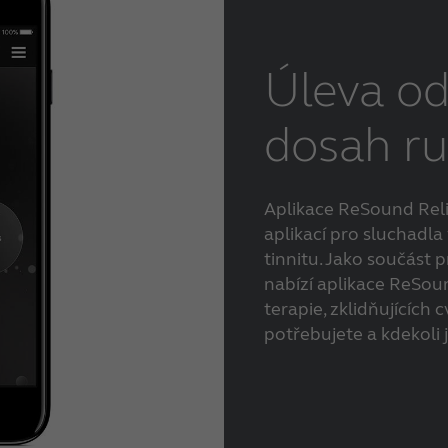
Úleva od
dosah r
Aplikace ReSound Relie
aplikací pro sluchadl
tinnitu. Jako součás
nabízí aplikace ReSou
terapie, zklidňujících 
potřebujete a kdekoli j