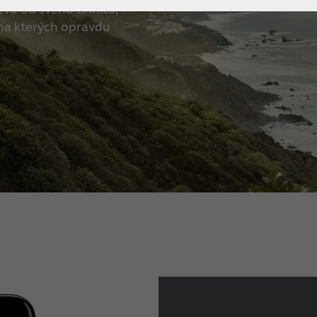
evu od svého tinnitu,
 na kterých opravdu