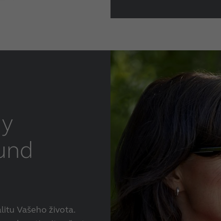
dy
und
litu Vašeho života.