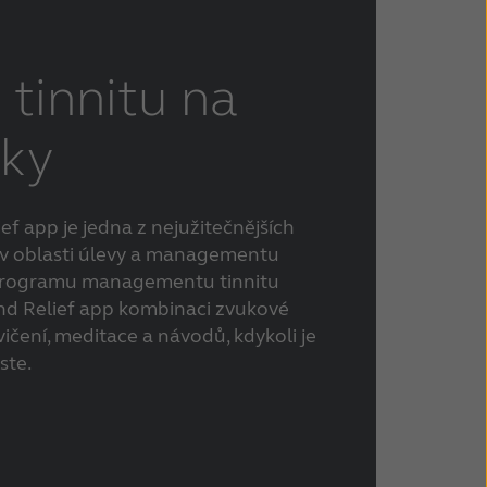
 tinnitu na
uky
f app je jedna z nejužitečnějších
a v oblasti úlevy a managementu
t programu managementu tinnitu
nd Relief app kombinaci zvukové
cvičení, meditace a návodů, kdykoli je
ste.