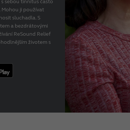
 s sebou tinnitus často
. Mohou ji používat
 nosit sluchadla. S
etem a bezdrátovými
žívání ReSound Relief
ohodlnějším životem s