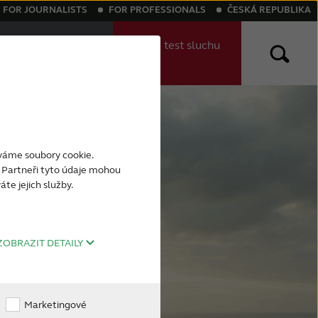
FOR JOURNALISTS
FOR PROFESSIONALS
ČESKÁ REPUBLIKA
Najděte Svého
Online
test sluchu
Odborníka
(EN)
t
jnovější sluchadla
Tinnitus
Symptomy
íváme soubory cookie.
y. Partneři tyto údaje mohou
te jejich služby.
ZOBRAZIT DETAILY
Marketingové