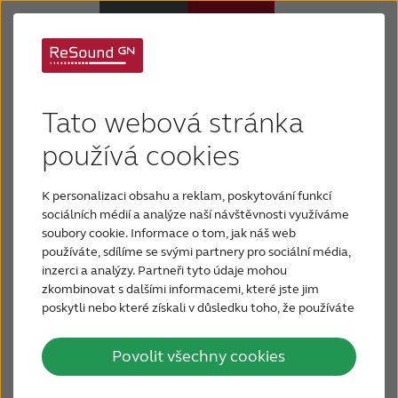
Ocenění
Sluchadla
Tato webová stránka
Značka ReSound
má bohaté dědictví a vytváří
Sluchová ztráta
používá cookies
nejmodernější sluchová řešení od roku 1943.
Společnost ReSound v průběhu let přetvořila nový
K personalizaci obsahu a reklam, poskytování funkcí
Proč právě ReSound
prostor pro zpracování zvuku pomocí komprese s
sociálních médií a analýze naší návštěvnosti využíváme
soubory cookie. Informace o tom, jak náš web
širokým dynamickým rozsahem (WDRC) a vytvořila
používáte, sdílíme se svými partnery pro sociální média,
Podpora a Péče
první sluchadla, která byla vyrobena pro iPhone.
inzerci a analýzy. Partneři tyto údaje mohou
zkombinovat s dalšími informacemi, které jste jim
ReSound Smart Hearing je hrdým držitelem
poskytli nebo které získali v důsledku toho, že používáte
FOR JOURNALISTS
těchto ocenění:
jejich služby.
Povolit všechny cookies
FOR PROFESSIONALS