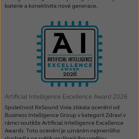
baterie a konektivita nové generace.
Schweiz
Suisse
Suomi
Sverige
Türkçe
United Kingdom
United States
Österreich
عربي
日本
Artificial Intelligence Excellence Award 2026
Společnost ReSound Vivia získala ocenění od
Business Intelligence Group v kategorii Zdraví v
rámci soutěže Artificial Intelligence Excellence
Awards. Toto ocenění je uznáním nejmenšího
sluchadla na světě využívajícího umělou