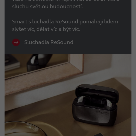
sluchu světlou budoucností.
Smart s
luchadla ReSound
pomáhají lidem
slyšet víc, dělat víc a být víc.
Sluchadla ReSound