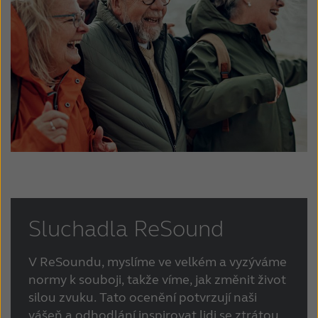
Sluchadla ReSound
V ReSoundu, myslíme ve velkém a vyzýváme
normy k souboji, takže víme, jak změnit život
silou zvuku.
Tato ocenění potvrzují naši
vášeň a odhodlání inspirovat lidi se ztrátou