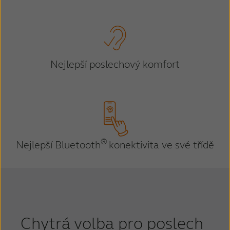
Schweiz
Suisse
Suomi
Sverige
Türkçe
United Kingdom
Nejlepší poslechový komfort
United States
Österreich
عربي
日本
®
Nejlepší Bluetooth
konektivita ve své třídě
Chytrá volba pro poslech