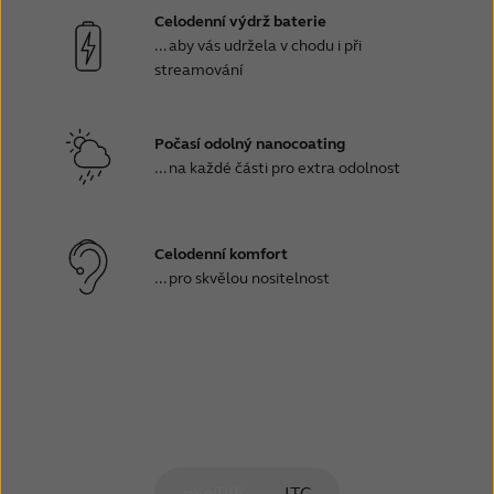
Celodenní výdrž baterie
... aby vás udržela v chodu i při
streamování
Počasí odolný nanocoating
... na každé části pro extra odolnost
Celodenní komfort
... pro skvělou nositelnost
miniRIE
ITC