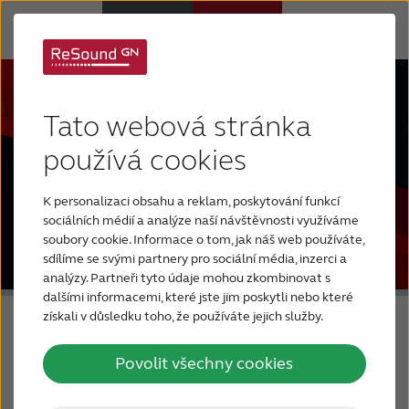
Sluchadla
Tato webová stránka
Sluchová ztráta
používá cookies
K personalizaci obsahu a reklam, poskytování funkcí
Proč právě ReSound
sociálních médií a analýze naší návštěvnosti využíváme
soubory cookie. Informace o tom, jak náš web používáte,
sdílíme se svými partnery pro sociální média, inzerci a
Podpora a Péče
analýzy. Partneři tyto údaje mohou zkombinovat s
dalšími informacemi, které jste jim poskytli nebo které
získali v důsledku toho, že používáte jejich služby.
FOR JOURNALISTS
ReSound Savi
Povolit všechny cookies
FOR PROFESSIONALS