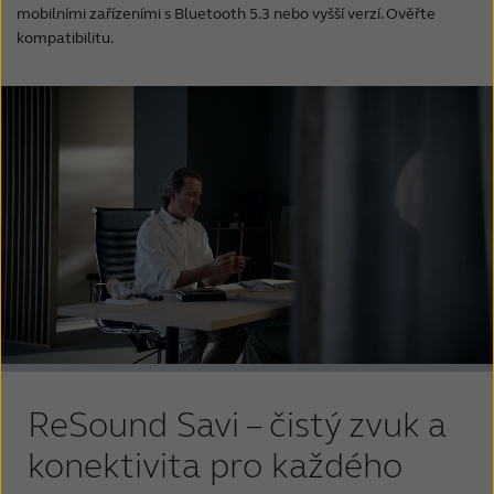
mobilními zařízeními s Bluetooth 5.3 nebo vyšší verzí. Ověřte
kompatibilitu.
ReSound Savi – čistý zvuk a
konektivita pro každého