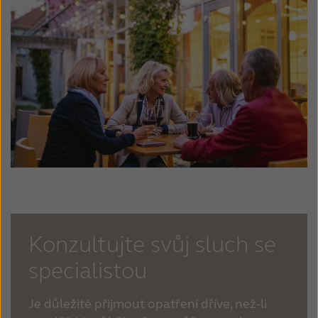
Konzultujte svůj sluch se
specialistou
Je důležité přijmout opatření dříve, než-li