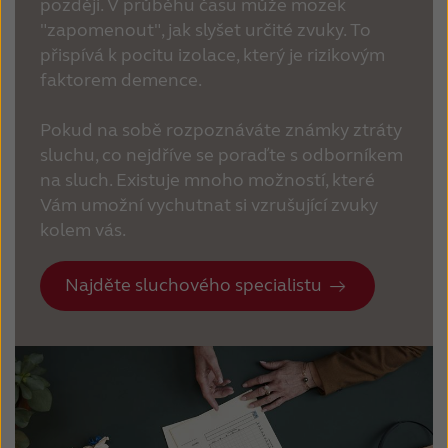
později.
V průběhu času může mozek
"zapomenout", jak slyšet určité zvuky.
To
přispívá k pocitu izolace, který je rizikovým
faktorem demence.
Pokud na sobě rozpoznáváte známky ztráty
sluchu, co nejdříve se poraďte s odborníkem
na sluch.
Existuje mnoho možností, které
Vám umožní vychutnat si vzrušující zvuky
kolem vás.
Najděte sluchového specialistu