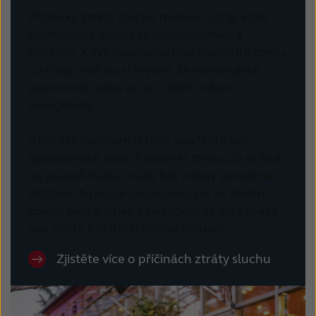
Příznaky ztráty sluchu mohou být špatně
pochopeny Vašimi spolupracovníky a
blízkými.
Když neodpovídáte okamžitě tomu,
co říkají, mohou si myslet, že nevěnujete
pozornost nebo že se o jejich názor
nezajímáte.
S horším sluchem si tolik neužijete ani
společenské akce. Rozumět tomu, co se říká
na pozadí hluku může být někdy poměrně
obtížné. A pouze pozorovat, jak se všichni
kolem baví a smějí a nezapojit se do zábavy
pak může být dosti demoralizující.
Zjistěte více o příčinách ztráty sluchu