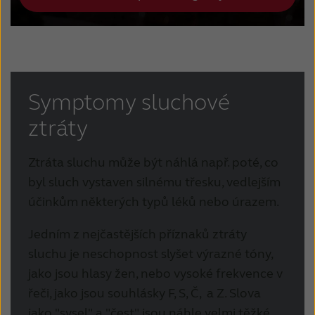
Symptomy sluchové
ztráty
Ztráta sluchu
může být náhlá např. poté, co
byl sluch vystaven silnému třesku, vedlejším
účinkům některých typů léků nebo úrazem.
Jedním z nejčastějších příznaků ztráty
sluchu je neschopnost slyšet výrazné tóny,
jako jsou hlasy žen, nebo vysoké frekvence v
řeči, jako jsou souhlásky F, S, Č, a Z.
Slova
jako "sysel" a "čest" jsou náhle velmi těžké