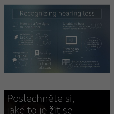
Schweiz
Suisse
Suomi
Sverige
Türkçe
United Kingdom
United States
Österreich
عربي
日本
Poslechněte si,
jaké to je žít se