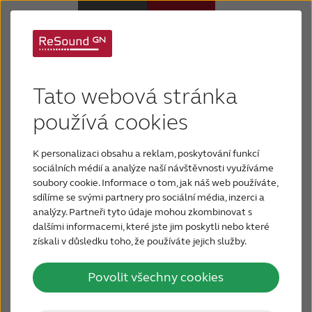
Jaké jsou první
Sluchadla
Tato webová stránka
příznaky sluchové
Sluchová ztráta
používá cookies
ztráty?
K personalizaci obsahu a reklam, poskytování funkcí
Proč právě ReSound
sociálních médií a analýze naší návštěvnosti využíváme
soubory cookie. Informace o tom, jak náš web používáte,
sdílíme se svými partnery pro sociální média, inzerci a
Podpora a Péče
Ztráta sluchu se obvykle projevuje pomalu a
analýzy. Partneři tyto údaje mohou zkombinovat s
dalšími informacemi, které jste jim poskytli nebo které
postupně. Často dříve než-li si jí všimnete Vy sami,
získali v důsledku toho, že používáte jejich služby.
FOR JOURNALISTS
tak Vás na ni upozorní rodina nebo kolegové v
práci.
Povolit všechny cookies
FOR PROFESSIONALS