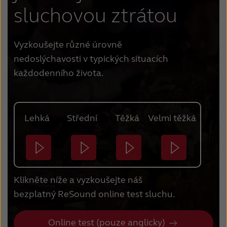
sluchovou ztrátou
Vyzkoušejte různé úrovně
nedoslýchavosti v typických situacích
každodenního života.
Lehká
Střední
Těžká
Velmi těžká
Klikněte níže a vyzkoušejte náš
bezplatný ReSound online test sluchu.
Online test (pouze anglicky)