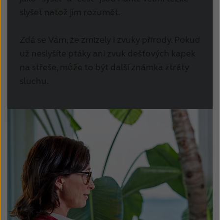
slyšet natož jim rozumět.
Zdá se Vám, že zmizely i zvuky přírody.
Pokud
už neslyšíte ptáky ani zvuk dešťových kapek
na střeše, může to být další známka ztráty
sluchu.