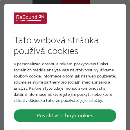
Sluchadla
Tato webová stránka
Sluchová ztráta
používá cookies
K personalizaci obsahu a reklam, poskytování funkcí
Proč právě ReSound
sociálních médií a analýze naší návštěvnosti využíváme
soubory cookie. Informace o tom, jak náš web používáte,
sdílíme se svými partnery pro sociální média, inzerci a
Podpora a Péče
analýzy. Partneři tyto údaje mohou zkombinovat s
dalšími informacemi, které jste jim poskytli nebo které
získali v důsledku toho, že používáte jejich služby.
FOR JOURNALISTS
Povolit všechny cookies
FOR PROFESSIONALS