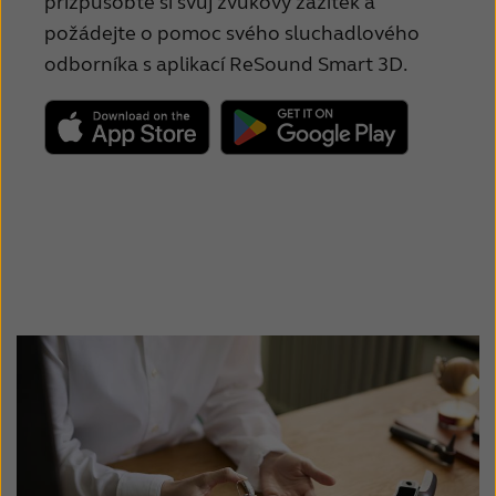
přizpůsobte si svůj zvukový zážitek a
požádejte o pomoc svého sluchadlového
odborníka s aplikací ReSound Smart 3D.