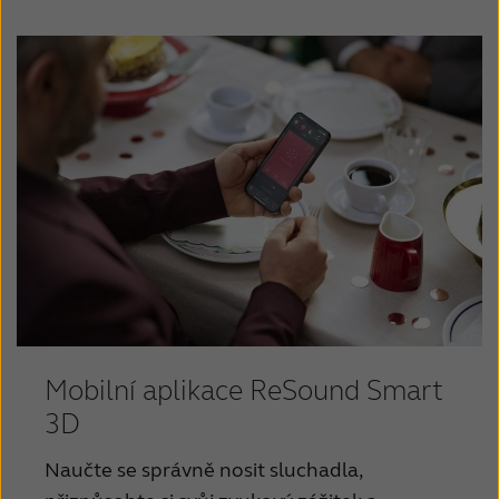
Schweiz
Suisse
Brožura konektivity
Suomi
Sverige
Návod k obsluze - Závěsná super power
Türkçe
United Kingdom
sluchadla, Dobíjecí
United States
Österreich
Přehled nabíječek
عربي
日本
Mobilní aplikace ReSound Smart
3D
Naučte se správně nosit sluchadla,