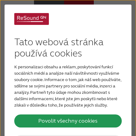
Podpora pro ReSound
Sluchadla
Enzo IA
Tato webová stránka
Sluchová ztráta
používá cookies
ReSound Enzo IA™ je navrženo tak, aby vám
poskytlo skutečně individuální poslechový zážitek.
K personalizaci obsahu a reklam, poskytování funkcí
Proč právě ReSound
Zde je vše, co potřebujete, abyste mohli začít se
sociálních médií a analýze naší návštěvnosti využíváme
soubory cookie. Informace o tom, jak náš web používáte,
svými sluchadly a přidat své osobní preference
sdílíme se svými partnery pro sociální média, inzerci a
Podpora a Péče
pomocí našich možností připojení a aplikací.
analýzy. Partneři tyto údaje mohou zkombinovat s
dalšími informacemi, které jste jim poskytli nebo které
získali v důsledku toho, že používáte jejich služby.
FOR JOURNALISTS
Povolit všechny cookies
FOR PROFESSIONALS