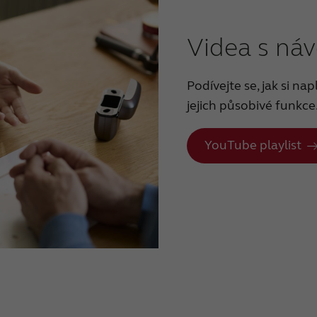
Videa s ná
Podívejte se, jak si n
jejich působivé funkce
YouTube playlist