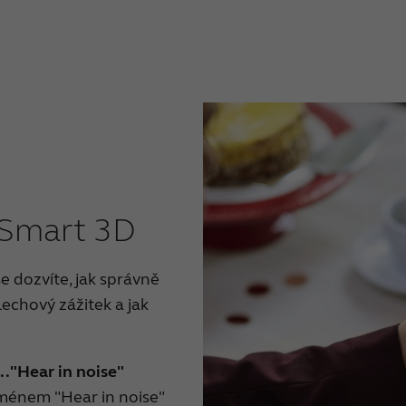
s reproduktorem do zvukovodu - bateriová
 reproduktorem do zvukovodu - dobíjecí
ě zhotovená sluchadla
 zhotovená sluchadla, dobíjecí
ě zhotovená sluchadla
 Smart 3D
hadla - dobíjecí
 dozvíte, jak správně
hadla pro velkou ztrátu sluchu - dobíjecí
lechový zážitek a jak
art™
."Hear in noise"
mart 3D™
jménem "Hear in noise"