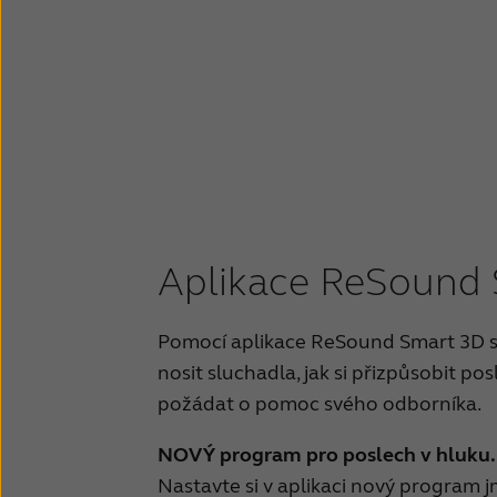
Uživatelská příručka - Sluchadla 
Uživatelská příručka - Sluchadla s
Uživatelská příručka - Individuáln
Uživatelská příručka - Individuálně
Uživatelská příručka - Individuáln
Aplikace ReSound
Uživatelská příručka - Závěsná sluc
Pomocí aplikace ReSound Smart 3D se
Uživatelská příručka - Závěsná sluc
nosit sluchadla, jak si přizpůsobit pos
požádat o pomoc svého odborníka.
Uživatelská příručka - aplikace Sm
NOVÝ program pro poslech v hluku..
Uživatelská příručka - aplikace S
Nastavte si v aplikaci nový program 