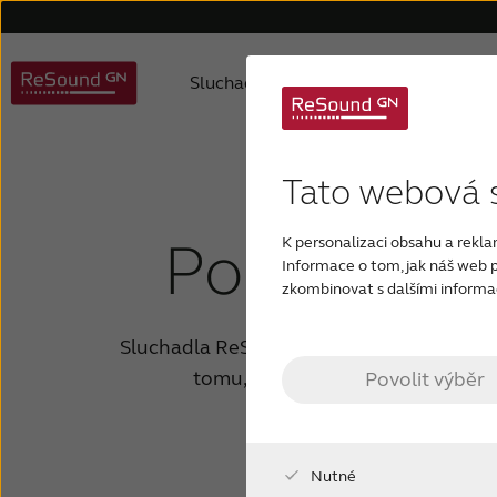
Sluchadla
Sluchová ztráta
Moderní sluchadla
O sluchových ztrátách
O nás
FAQ
Sluchadla
Filozofie našich produktů
Výběr sluchadla
Wireless příslušenství
Děti se sluchovou ztrátou
Ocenění
Sluchadla 
Apli
R
Tato webová 
Podpora pr
K personalizaci obsahu a rekla
Informace o tom, jak náš web po
zkombinovat s dalšími informace
Sluchadla ReSound Nexia™ jsou navržena t
tomu, abyste mohli začít používat
Povolit výběr
Nutné