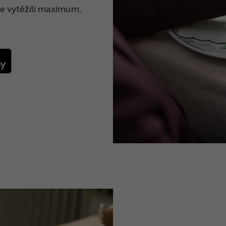
 software
ce vytěžili maximum.
r+