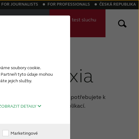
FOR JOURNALISTS
FOR PROFESSIONALS
ČESKÁ REPUBLIKA
Najděte Svého
Online
test sluchu
Odborníka
(EN)
t
jnovější sluchadla
Tinnitus
Symptomy
Sound Nexia
íváme soubory cookie.
y. Partneři tyto údaje mohou
te jejich služby.
ážitek. Zde najdete vše, co potřebujete k
ich možností připojení a aplikací.
ZOBRAZIT DETAILY
Marketingové