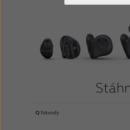
Stáhn
Návody