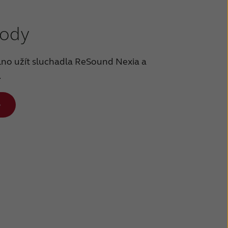
vody
aplno užít sluchadla ReSound Nexia a
.