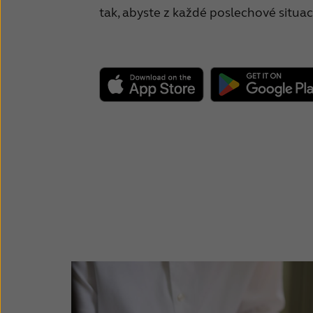
Uživatelská příručka - Nastavovací
tak, abyste z každé poslechové situa
Přehled nabíječek
Uživatelská příručka - TV-Streame
Uživatelská příručka - Multi-Mic+