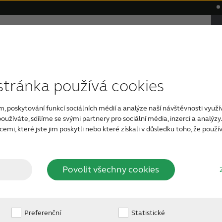
Proč právě ReSound
Podpora a Péče
ReSound
kace
ecenze
Nedoslýchavost způsobená věkem
Kompatibilita sluchadel
Wireless příslušenství
Aplikace
Težká nedoslýchavos
Naše ne
stránka používá cookies
o sluchadla Re
m, poskytování funkcí sociálních médií a analýze naší návštěvnosti využ
užíváte, sdílíme se svými partnery pro sociální média, inzerci a analýz
mi, které jste jim poskytli nebo které získali v důsledku toho, že používá
ak, aby Vám poskytla skutečně individuální sluchový z
 sluchadla a nastavit své osobní preference pomocí naš
Povolit všechny cookies
Preferenční
Statistické