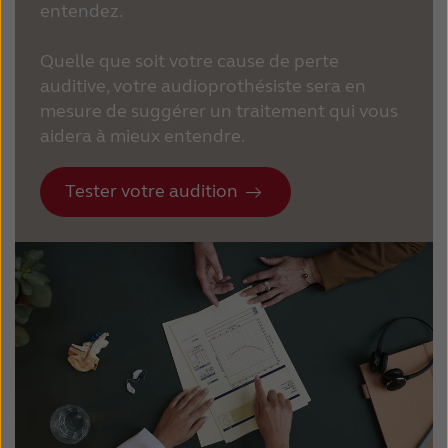
entendez.
Quelle que soit votre cause de perte
auditive, votre audioprothésiste sera en
mesure de suggérer un traitement qui vous
aidera à mieux entendre.
Tester votre audition