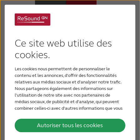
Quelles sont les
Pourquoi choisir ReSound
Ce site web utilise des
causes de perte
Appareils auditifs
cookies.
auditive ?
Les cookies nous permettent de personnaliser le
Perte auditive
contenu et les annonces, d'offrir des fonctionnalités
Il existe de nombreuses causes à la perte
relatives aux médias sociaux et d'analyser notre trafic.
d'audition.
Certaines viennent du monde qui nous
Nous partageons également des informations sur
Support & Assistance
entoure : des machines bruyantes, de la musique
l'utilisation de notre site avec nos partenaires de
forte, des coups de feu et des explosions ou des
médias sociaux, de publicité et d'analyse, qui peuvent
avions à réaction.
Certaines peuvent venir de chez
combiner celles-ci avec d'autres informations que vous
BLOG
leur avez fournies ou qu'ils ont collectées lors de votre
nous, comme les effets secondaires des
utilisation de leurs services.
médicaments ou des infections de l'oreille.
Mais les
Autoriser tous les cookies
causes les plus courantes de la perte d'audition
POUR LES PROFESSIONNELS
ont trait au vieillissement ordinaire.