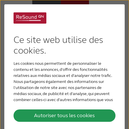
Carrières
Pourquoi choisir ReSound
Ce site web utilise des
Si vous cherchez une carrière stimulante et
Appareils auditifs
cookies.
enrichissante, ReSound est fait pour vous. Nos
collaborateurs s'engagent à faire la différence et à
Les cookies nous permettent de personnaliser le
Perte auditive
constamment développer des solutions qui aident
contenu et les annonces, d'offrir des fonctionnalités
les gens à redécouvrir le plaisir d'entendre - afin
relatives aux médias sociaux et d'analyser notre trafic.
qu'ils puissent profiter d'une vie active et
Nous partageons également des informations sur
Support & Assistance
épanouissante.
l'utilisation de notre site avec nos partenaires de
médias sociaux, de publicité et d'analyse, qui peuvent
combiner celles-ci avec d'autres informations que vous
BLOG
leur avez fournies ou qu'ils ont collectées lors de votre
utilisation de leurs services.
Autoriser tous les cookies
POUR LES PROFESSIONNELS