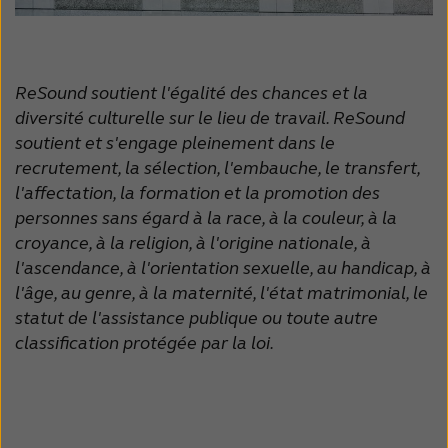
Schweiz
Suisse
Suomi
Sverige
ReSound soutient l'égalité des chances et la
Türkçe
United Kingdom
diversité culturelle sur le lieu de travail. ReSound
soutient et s'engage pleinement dans le
United States
Österreich
recrutement, la sélection, l'embauche, le transfert,
l'affectation, la formation et la promotion des
عربي
日本
personnes sans égard à la race, à la couleur, à la
croyance, à la religion, à l'origine nationale, à
l'ascendance, à l'orientation sexuelle, au handicap, à
l'âge, au genre, à la maternité, l'état matrimonial, le
statut de l'assistance publique ou toute autre
classification protégée par la loi.