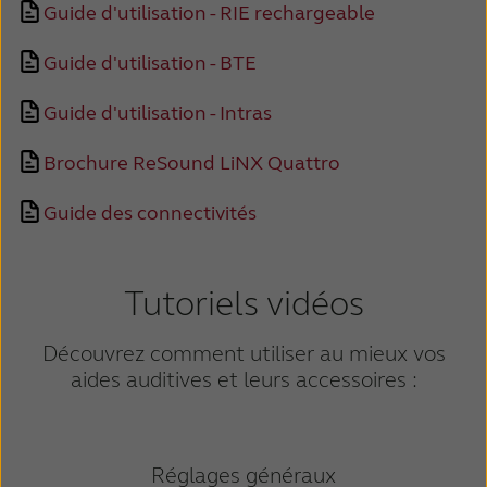
Guide d'utilisation - RIE rechargeable
Schweiz
Suisse
Guide d'utilisation - BTE
Suomi
Sverige
Guide d'utilisation - Intras
Türkçe
United Kingdom
Brochure ReSound LiNX Quattro
United States
Österreich
Guide des connectivités
عربي
日本
Tutoriels vidéos
Découvrez comment utiliser au mieux vos
aides auditives et leurs accessoires :
Réglages généraux