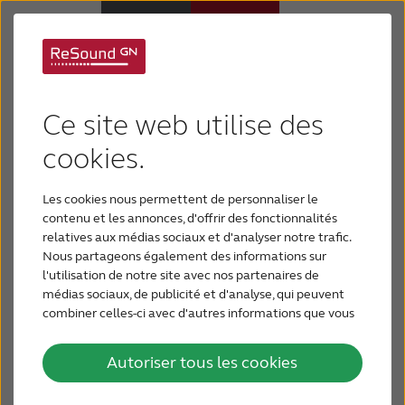
Support pour le
Pourquoi choisir ReSound
ReSound LiNX
Ce site web utilise des
Appareils auditifs
cookies.
Quattro
Les cookies nous permettent de personnaliser le
Perte auditive
contenu et les annonces, d'offrir des fonctionnalités
relatives aux médias sociaux et d'analyser notre trafic.
Nous partageons également des informations sur
Support & Assistance
l'utilisation de notre site avec nos partenaires de
médias sociaux, de publicité et d'analyse, qui peuvent
combiner celles-ci avec d'autres informations que vous
BLOG
leur avez fournies ou qu'ils ont collectées lors de votre
utilisation de leurs services.
Autoriser tous les cookies
POUR LES PROFESSIONNELS