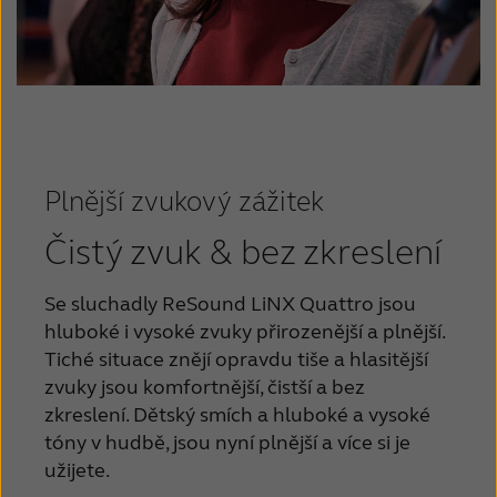
Plnější zvukový zážitek
Čistý zvuk & bez zkreslení
Se sluchadly ReSound LiNX Quattro jsou
hluboké i vysoké zvuky přirozenější a plnější
.
Tiché situace znějí opravdu tiše a hlasitější
zvuky jsou komfortnější, čistší a bez
zkreslení
. Dětský smích a hluboké a vysoké
tóny v hudbě, jsou nyní plnější a více si je
užijete
.