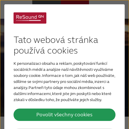
Sluchadla
Tato webová stránka
Sluchová ztráta
používá cookies
K personalizaci obsahu a reklam, poskytování funkcí
Proč právě ReSound
sociálních médií a analýze naší návštěvnosti využíváme
soubory cookie. Informace o tom, jak náš web používáte,
sdílíme se svými partnery pro sociální média, inzerci a
Podpora a Péče
analýzy. Partneři tyto údaje mohou zkombinovat s
dalšími informacemi, které jste jim poskytli nebo které
získali v důsledku toho, že používáte jejich služby.
FOR JOURNALISTS
Povolit všechny cookies
FOR PROFESSIONALS
Brilantní zvukový zážitek