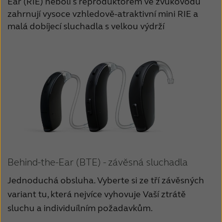
Ear (RIE) neboli s reproduktorem ve zvukovodu
zahrnují vysoce vzhledově-atraktivní mini RIE a
malá dobíjecí sluchadla s velkou výdrží
Behind-the-Ear (BTE) - závěsná sluchadla
Jednoduchá obsluha. Vyberte si ze tří závěsných
variant tu, která nejvíce vyhovuje Vaší ztrátě
sluchu a individuílním požadavkům.