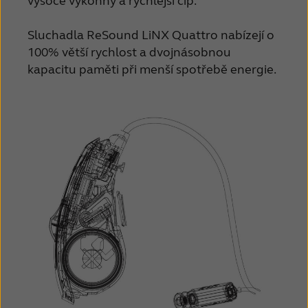
vysoce výkonný a rychlejší čip.
Sluchadla ReSound LiNX Quattro nabízejí o
100% větší rychlost a dvojnásobnou
kapacitu paměti při menší spotřebě energie.