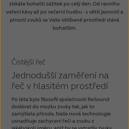
získáte bohatší zážitek po celý den.
Od ranního
Schweiz
Suisse
vaření kávy až po večerní hudbu - s větší jasností a
plností zvuků se Vaše oblíbené prostředí stává
Suomi
Sverige
bohatším.
Türkçe
United Kingdom
United States
Österreich
عربي
日本
Čistější řeč
Jednodušší zaměření na
řeč v hlasitém prostředí
Po léta bylo filosofií společnosti ReSound
dodávat do mozku zvuky tak, jak to
zamýšlela příroda.
Naše nová technologie
usnadňuje zachycení řeči a zvuku z
jakéhokoli směru, aniž by se vytratily zvuky