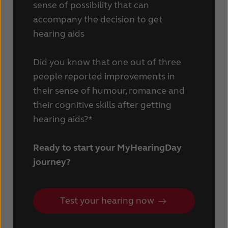
sense of possibility that can
Schweiz
Suisse
accompany the decision to get
hearing aids
Suomi
Sverige
Türkçe
United Kingdom
Did you know that one out of three
people reported improvements in
United States
Österreich
their sense of humour, romance and
عربي
日本
their cognitive skills after getting
hearing aids?*
Ready to start your MyHearingDay
journey?
Test your hearing now