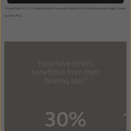
*MarkeTrakVIII_2011 Patients Report Improved Quality of Life with hearing aid usage_Sergei
Kochkin PhD
How have others
benefitted from their
hearing aids?
30%
1