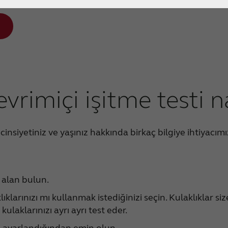
vrimiçi işitme testi na
insiyetiniz ve yaşınız hakkında birkaç bilgiye ihtiyacımı
 alan bulun.
lıklarınızı mı kullanmak istediğinizi seçin. Kulaklıklar 
ulaklarınızı ayrı ayrı test eder.
de ayarlandığından emin olun.