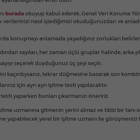
ını
burada
okuyup kabul ederek, Genel Veri Koruma Yön
rak verilerinizi nasıl işlediğimizi okuduğunuzdan ve anla
larda konuşmayı anlamada yaşadığınız zorlukları belirle
dından sayıları, her zaman üçlü gruplar halinde, arka p
a sayıyı seçerek duyduğunuz üç şeyi seçin.
rini kaçırdıysanız, tekrar düğmesine basarak son kombin
rınız için ayrı ayrı işitme testi yapılacaktır.
 testi yaparken bunları çıkarmanızı öneririz.
işitme uzmanına gitmenin yerini almaz ve tıbbi bir tanı 
 yapabilecek yerel bir işitme uzmanı ile görüşmenizi t