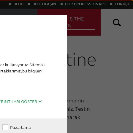
BLOG
BIZE ULAŞIN
FOR PROFESSIONALS
TÜRKÇE
ÇEVRİMİÇİ İŞİTME
Yİ BULUN
TESTİ YAPIN
itme testine
er kullanıyoruz. Sitemizi
rtaklarımız, bu bilgileri
eğinizi hızlı bir şekilde öğrenmenin
YRINTILARI GÖSTER
 yeteneğinizi test edebilirsiniz. Testin
ini veya kulaklıklarınızı kullanarak
Pazarlama