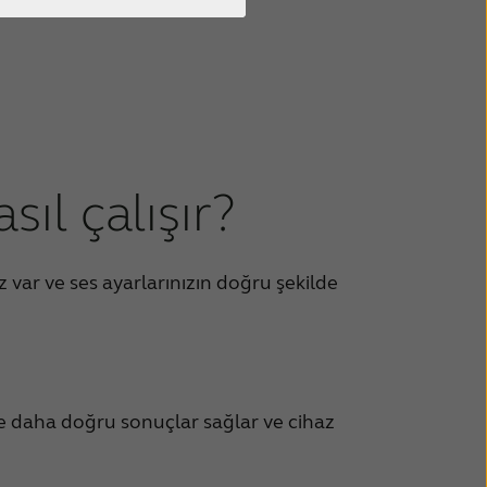
sıl çalışır?
z var ve ses ayarlarınızın doğru şekilde
size daha doğru sonuçlar sağlar ve cihaz