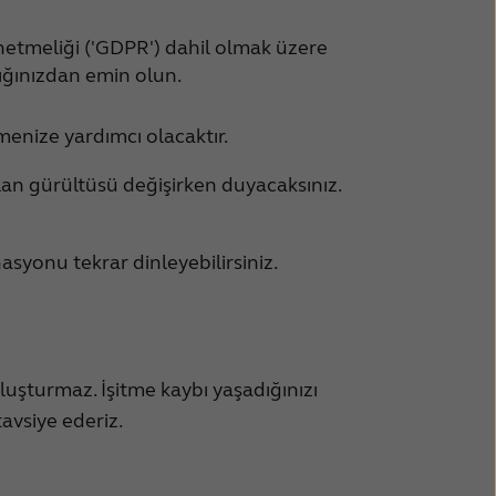
etmeliği ('GDPR') dahil olmak üzere
dığınızdan emin olun.
menize yardımcı olacaktır.
lan gürültüsü değişirken duyacaksınız.
asyonu tekrar dinleyebilirsiniz.
oluşturmaz. İşitme kaybı yaşadığınızı
avsiye ederiz.