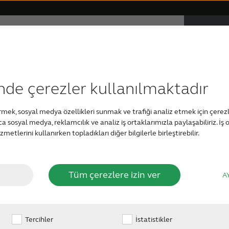
tme kaybı
Tinnitus hakkında
BA
ulun
Özel yapım işitme cihazları
nde çerezler kullanılmaktadır
tsiz çevrimiçi iş
tirmek, sosyal medya özellikleri sunmak ve trafiği analiz etmek için çerezl
rıca sosyal medya, reklamcılık ve analiz iş ortaklarımızla paylaşabiliriz. İş o
metlerini kullanırken topladıkları diğer bilgilerle birleştirebilir.
ter misiniz? ReSound çevrimiçi işitme testi, işitme yeten
Tüm çerezlere izin ver
A
tülü bir ortamda belirli kelimeleri ve sayıları ayırt etme
öneririz. Çevrimiçi işitme testini cihazınızın hoparlörler
Tercihler
İstatistikler