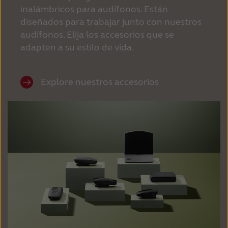
inalámbricos para audífonos. Están
diseñados para trabajar junto con nuestros
audífonos. Elija los accesorios que se
adapten a su estilo de vida.
Explore nuestros accesorios