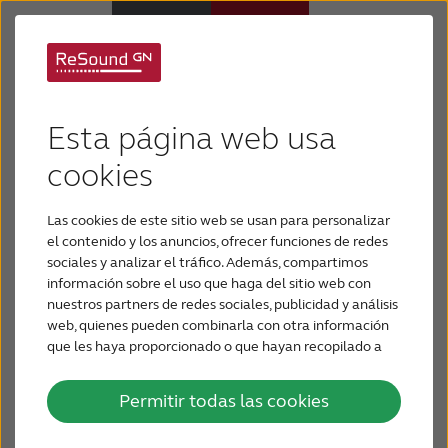
Audífonos
Esta página web usa
Soluciones auditivas
Pérdida de audición
cookies
innovadoras
Las cookies de este sitio web se usan para personalizar
Soporte y cuidado
el contenido y los anuncios, ofrecer funciones de redes
sociales y analizar el tráfico. Además, compartimos
Sonido superior en audífonos casi invisibles
información sobre el uso que haga del sitio web con
Por qué ReSound
nuestros partners de redes sociales, publicidad y análisis
web, quienes pueden combinarla con otra información
que les haya proporcionado o que hayan recopilado a
BLOG
partir del uso que haya hecho de sus servicios.
Permitir todas las cookies
PARA PROFESIONALES