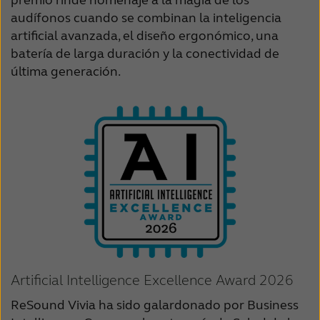
audífonos cuando se combinan la inteligencia
Schweiz
Suisse
artificial avanzada, el diseño ergonómico, una
Suomi
Sverige
batería de larga duración y la conectividad de
última generación.
Türkçe
United Kingdom
United States
Österreich
عربي
日本
Artificial Intelligence Excellence Award 2026
ReSound Vivia ha sido galardonado por Business