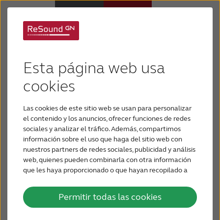
Premios
Audífonos
Esta página web usa
ReSound tiene un rico legado, creando soluciones
Pérdida de audición
cookies
auditivas de vanguardia desde 1943. A través de
los años, ReSound abrió nuevos caminos para el
Las cookies de este sitio web se usan para personalizar
Soporte y cuidado
procesamiento del sonido con la compresión de
el contenido y los anuncios, ofrecer funciones de redes
sociales y analizar el tráfico. Además, compartimos
rango dinámico ancho y creó los primeros
información sobre el uso que haga del sitio web con
Por qué ReSound
audífonos con tecnología MFi de conectividad
nuestros partners de redes sociales, publicidad y análisis
directa con iPhone, iPad y iPod touch, entre otras
web, quienes pueden combinarla con otra información
que les haya proporcionado o que hayan recopilado a
primicias de la industria.
BLOG
partir del uso que haya hecho de sus servicios.
ReSound se enorgullece de recibir los siguientes
Permitir todas las cookies
PARA PROFESIONALES
premios: