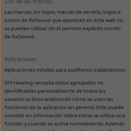
Uso de las marcas
Schweiz
Suisse
Las marcas, los logos, marcas de servicio, logos e
iconos de ReSound que aparecen en esta web no
Suomi
Sverige
se pueden utilizar sin el permiso explícito escrito
Türkçe
United Kingdom
de ReSound.
United States
Österreich
عربي
日本
Aplicaciones
Aplicaciones móviles para audífonos inalámbricos:
GN Hearing recopila datos agregados no
identificables personalmente de todos los
usuarios activos analizando cómo se usan las
funciones de la aplicación en general. Esto puede
consistir en información sobre cómo se utiliza una
función y cuándo se activa normalmente. Además