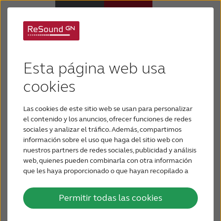
Información Legal
Audífonos
Esta página web usa
Este sitio web pretende ser una introducción a las
Pérdida de audición
actividades de GN ReSound.
Por favor, lea este
cookies
texto antes de usar este sitio web.
Las cookies de este sitio web se usan para personalizar
Soporte y cuidado
Al utilizar esta web usted acepta sus términos y
el contenido y los anuncios, ofrecer funciones de redes
sociales y analizar el tráfico. Además, compartimos
condiciones. Si no está de acuerdo, le rogamos
información sobre el uso que haga del sitio web con
Por qué ReSound
que no haga uso de ella.
nuestros partners de redes sociales, publicidad y análisis
web, quienes pueden combinarla con otra información
que les haya proporcionado o que hayan recopilado a
Puede descargarse material de la web siempre y
BLOG
partir del uso que haya hecho de sus servicios.
cuando lo utilice exclusivamente con fines
Permitir todas las cookies
personales y respete, y mantenga intacto todo lo
PARA PROFESIONALES
relacionado con la propiedad intelectual, logos