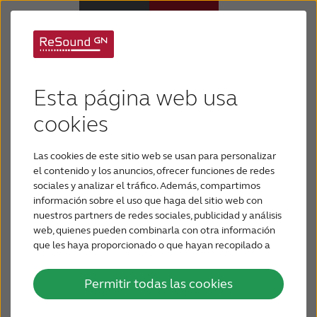
Audífonos
Esta página web usa
Pérdida de audición
cookies
Las cookies de este sitio web se usan para personalizar
Soporte y cuidado
el contenido y los anuncios, ofrecer funciones de redes
sociales y analizar el tráfico. Además, compartimos
ReSound bimodal
información sobre el uso que haga del sitio web con
Por qué ReSound
nuestros partners de redes sociales, publicidad y análisis
Solución auditiva
web, quienes pueden combinarla con otra información
que les haya proporcionado o que hayan recopilado a
BLOG
partir del uso que haya hecho de sus servicios.
Permitir todas las cookies
PARA PROFESIONALES
Alianzas para una audición más inteligente