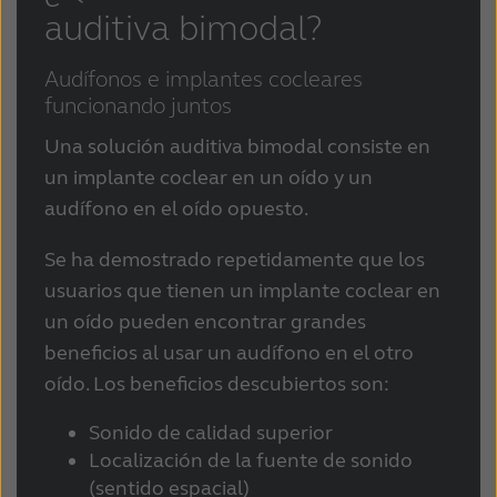
auditiva bimodal?
Schweiz
Suisse
Audífonos e implantes cocleares
Suomi
Sverige
funcionando juntos
Türkçe
United Kingdom
Una solución auditiva bimodal consiste en
United States
Österreich
un implante coclear en un oído y un
audífono en el oído opuesto.
عربي
日本
Se ha demostrado repetidamente que los
usuarios que tienen un implante coclear en
un oído pueden encontrar grandes
beneficios al usar un audífono en el otro
oído. Los beneficios descubiertos son:
Sonido de calidad superior
Localización de la fuente de sonido
(sentido espacial)