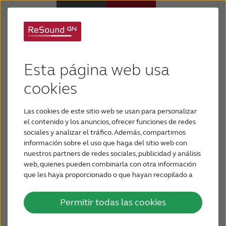
Tratamientos para la
Audífonos
Esta página web usa
pérdida auditiva
Pérdida de audición
cookies
La pérdida auditiva puede tener muchas causas y
Las cookies de este sitio web se usan para personalizar
ser gradual o repentina. Ciertos tipos de pérdida
Soporte y cuidado
el contenido y los anuncios, ofrecer funciones de redes
auditiva se pueden tratar médicamente, pero
sociales y analizar el tráfico. Además, compartimos
otros no. Sin embargo, una persona con pérdida
información sobre el uso que haga del sitio web con
Por qué ReSound
auditiva puede recibir ayuda con la tecnología.
nuestros partners de redes sociales, publicidad y análisis
web, quienes pueden combinarla con otra información
Más información sobre los tratamientos de la
que les haya proporcionado o que hayan recopilado a
BLOG
partir del uso que haya hecho de sus servicios.
pérdida auditiva.
Permitir todas las cookies
PARA PROFESIONALES