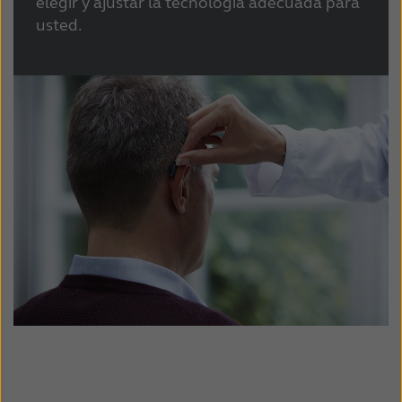
elegir y ajustar la tecnología adecuada para
usted.
Schweiz
Suisse
Suomi
Sverige
Türkçe
United Kingdom
United States
Österreich
عربي
日本