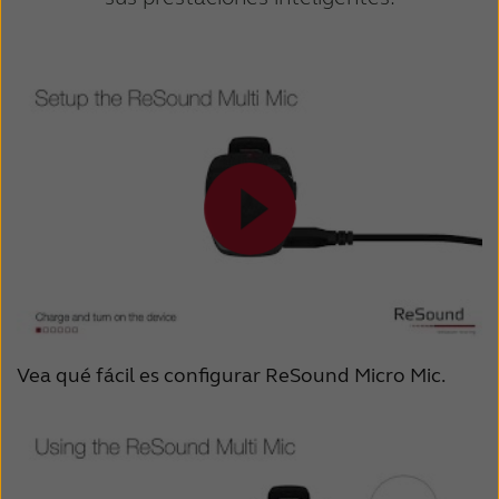
eléctricos, como un reproductor de DVD
ReSound Micro/Multi Mic y los audífonos
o un receptor estéreo, lo que puede
se encuentran dentro del alcance
causar interferencias. Asegurarse de que
inalámbrico.
no esté sobre uno de estos dispositivos.
Cuando se utiliza la entrada directa (solo
La batería del audífono está tan agotada
ReSound Multi Mic): El cable que
que ya no es compatible con la
conecta ReSound Micro/Multi Mic a la
transmisión de audio: hay que
fuente auxiliar puede no estar insertado
reemplazar la pila del audífono por una
correctamente. Asegurarse de que todos
nueva.
los cables estén enchufados
correctamente.
Vea qué fácil es configurar ReSound Micro Mic.