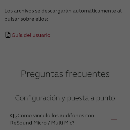
Schweiz
Suisse
Los archivos se descargarán automáticamente al
pulsar sobre ellos:
Suomi
Sverige
Türkçe
United Kingdom
Guía del usuario
United States
Österreich
عربي
日本
Preguntas frecuentes
Configuración y puesta a punto
¿Cómo vinculo los audífonos con
ReSound Micro / Multi Mic?