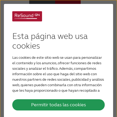
Soporte para
Audífonos
ReSound Micro Mic
Esta página web usa
Pérdida de audición
cookies
Las cookies de este sitio web se usan para personalizar
Soporte y cuidado
el contenido y los anuncios, ofrecer funciones de redes
sociales y analizar el tráfico. Además, compartimos
información sobre el uso que haga del sitio web con
Por qué ReSound
nuestros partners de redes sociales, publicidad y análisis
web, quienes pueden combinarla con otra información
que les haya proporcionado o que hayan recopilado a
BLOG
partir del uso que haya hecho de sus servicios.
ReSound Micro Mic se conecta directamente a
cualquier audífono inalámbrico ReSound y amplía
Permitir todas las cookies
PARA PROFESIONALES
el alcance auditivo hasta en 25 metros (80 pies) en