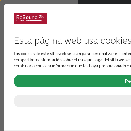
Soporte para
Audífonos
ReSound Savi
Esta página web usa cookie
Pérdida de audición
ReSound Savi™ está diseñado para ofrecerte una
Las cookies de este sitio web se usan para personalizar el conten
compartimos información sobre el uso que haga del sitio web con
experiencia auditiva realmente personalizada. Aquí
Soporte y cuidado
combinarla con otra información que les haya proporcionado o q
encontrarás todo lo que necesitas para empezar a
utilizar tus audífonos y añadir tus preferencias
Pe
Por qué ReSound
personales con nuestras opciones de conectividad y
aplicaciones.
BLOG
PARA PROFESIONALES