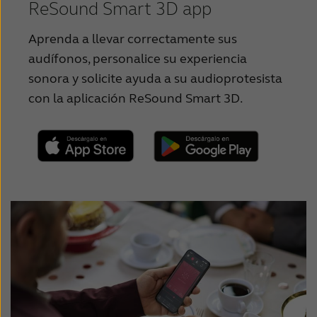
ReSound Smart 3D app
Schweiz
Guía de Usuario - Audífonos
Aprenda a llevar correctamente sus
Suomi
Guía de Usuario - Audífonos Recargables
audífonos, personalice su experiencia
sonora y solicite ayuda a su audioprotesista
Türkçe
Guía de Usuario - Audífonos ITC
con la aplicación ReSound Smart 3D.
United States
Guía de Usuario - Audífonos CIC
عربي
Guía de Usuario - Audífonos a medida,
Recargables
Folleto Cargadores