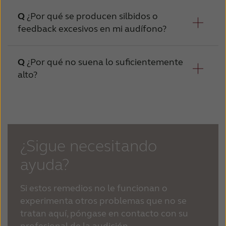
¿Por qué se producen silbidos o
La pila está agotada
Causa
feedback excesivos en mi audífono?
Las pilas están a punto de acabarse
Se han introducido incorrectamente las
¿Por qué no suena lo suficientemente
pilas
Causa
alto?
Tubo de micrófono mal ajustado
El audífono no está insertado correctamente
Filtro bloqueado por cerumen
El audífono está dañado
Causa
Posi
El micrófono no está bien colocado
Micrófono o tubo de micrófono roto
¿Sigue necesitando
El audífono no está insertado
correctamente
Uso con el teléfono
ayuda?
El micrófono no está bien colocado
Si estos remedios no le funcionan o
Los ajustes del audífono no son óptimos
experimenta otros problemas que no se
tratan aquí, póngase en contacto con su
Filtro bloqueado por cerumen