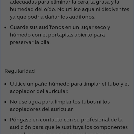
adecuadas para eliminar la cera, la grasa y la
Schweiz
Suisse
humedad del oído. No utilice agua ni disolventes
ya que podría dañar los audífonos.
Suomi
Sverige
Guarde sus audífonos en un lugar seco y
Türkçe
United Kingdom
húmedo con el portapilas abierto para
preservar la pila.
United States
Österreich
عربي
日本
Regularidad
Utilice un paño húmedo para limpiar el tubo y el
acoplador del auricular.
No use agua para limpiar los tubos ni los
acopladores del auricular.
Póngase en contacto con su profesional de la
audición para que le sustituya los componentes