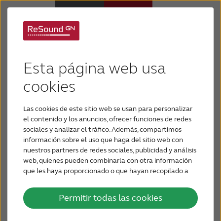
Mantenimiento y
Audífonos
Esta página web usa
solución de problemas
Pérdida de audición
cookies
El mantenimiento es importante para el buen
Las cookies de este sitio web se usan para personalizar
funcionamiento y la larga duración de los
Soporte y cuidado
el contenido y los anuncios, ofrecer funciones de redes
audífonos. A pesar de que los audífonos son muy
sociales y analizar el tráfico. Además, compartimos
duraderos y soportan el uso diario, es necesario
información sobre el uso que haga del sitio web con
Por qué ReSound
mantenerlos para asegurarse de que obtiene la
nuestros partners de redes sociales, publicidad y análisis
mejor calidad de sonido y maximiza la longevidad
web, quienes pueden combinarla con otra información
de sus dispositivos.
que les haya proporcionado o que hayan recopilado a
BLOG
partir del uso que haya hecho de sus servicios.
Permitir todas las cookies
PARA PROFESIONALES