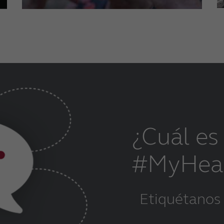
¿Cuál es 
#MyHear
Etiquétanos