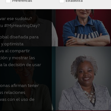
Preferencias
Estadística
avar ese sudoku?
 tu #MyHearingDay?
bal diseñada para
 y optimista
va al compartir
oción y mostrar las
 la decisión de usar
sonas afirman tener
us relaciones
vas con el uso de