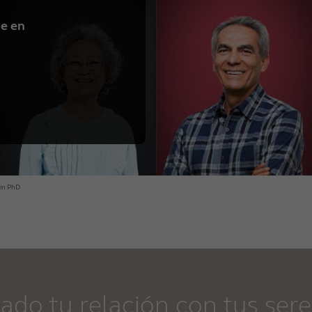
je en
kin PhD
do tu relación con tus sere