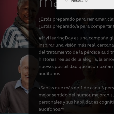
más.
Necesario
¿Estás preparado para reír, amar, cl
¿Estás preparado/a para compartir
#MyHearingDay es una campaña glo
inspirar una visión más real, cercana
del tratamiento de la pérdida auditi
historias reales de la alegría, la em
nuevas posibilidad que acompañan a
audífonos
¿Sabías que más de 1 de cada 3 per
mejor sentido del humor, mejoran s
personales y sus habilidades cogniti
audífonos?*