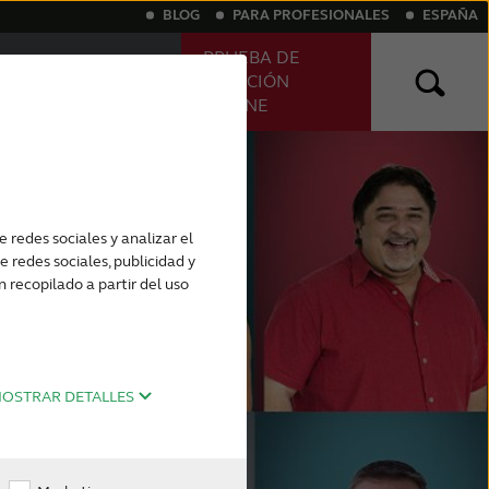
BLOG
PARA PROFESIONALES
ESPAÑA
PRUEBA DE
ENCUENTRE SU
AUDICIÓN
AUDIÓLOGO
ONLINE
s
invisibles
tus
Entienda la pérdida de audición
Audífonos recargables
 redes sociales y analizar el
 redes sociales, publicidad y
recopilado a partir del uso
OSTRAR DETALLES