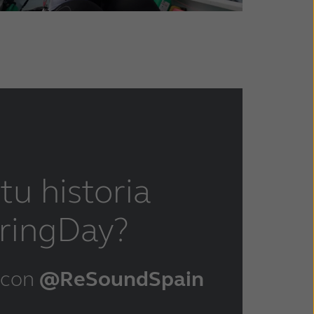
tu historia
ingDay?
 con
@ReSoundSpain