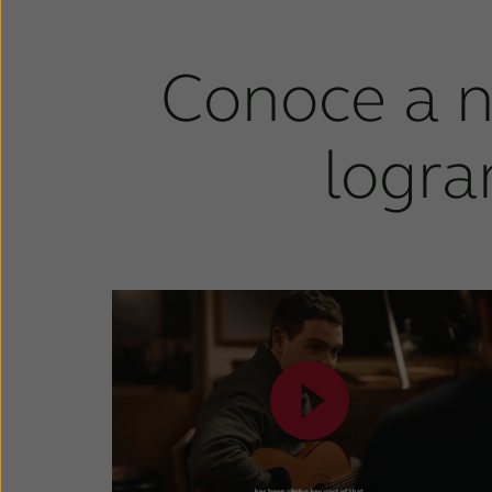
Conoce a n
logra