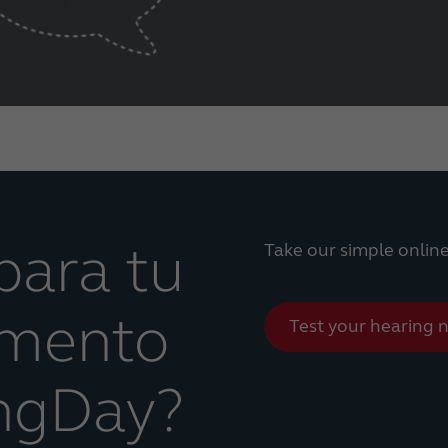
para tu
Take our simple onlin
mento
Test your hearing 
ngDay?