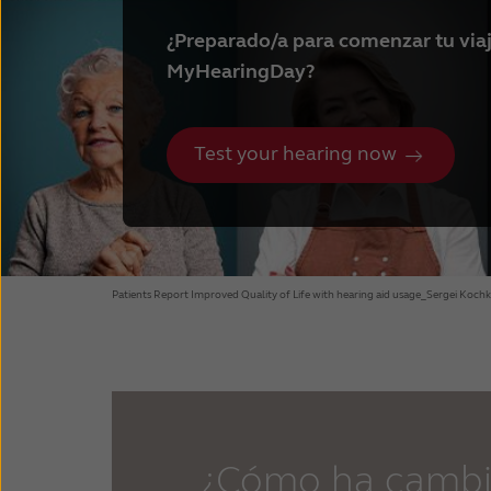
¿Preparado/a para comenzar tu via
MyHearingDay?
Test your hearing now
Patients Report Improved Quality of Life with hearing aid usage_Sergei Koch
¿Cómo ha cambia