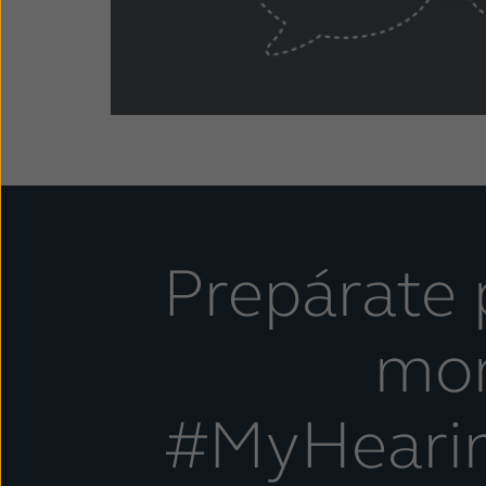
Prepárate 
mo
#MyHeari