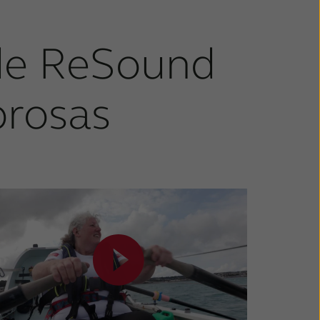
 de ReSound
brosas