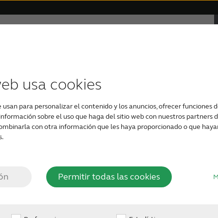
ón
Soporte y cuidado
Por qué ReSound
on pérdida de audición
ífonos digitales
Compatibilidad del dispositivo
Testimonios
Audífonos con Bluetooth
Pérdida auditiva severa
Soporte para audífono
Audífonos 
Tinni
web usa cookies
e usan para personalizar el contenido y los anuncios, ofrecer funciones de
nformación sobre el uso que haga del sitio web con nuestros partners de
ombinarla con otra información que les haya proporcionado o que hayan 
s.
ás.
Se
ión
Permitir todas las cookies
M