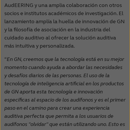
AudEERING y una amplia colaboración con otros
Schweiz
Suisse
socios e institutos académicos de investigación. El
Suomi
Sverige
lanzamiento amplía la huella de innovación de GN
y la filosofía de asociación en la industria del
Türkçe
United Kingdom
cuidado auditivo al ofrecer la solución auditiva
United States
Österreich
más intuitiva y personalizada.
عربي
日本
“
En GN, creemos que la tecnología está en su mejor
momento cuando ayuda a abordar las necesidades
y desafíos diarios de las personas. El uso de la
tecnología de inteligencia artificial en los productos
de GN aporta esta tecnología e innovación
específicas al espacio de los audífonos y es el primer
paso en el camino para crear una experiencia
auditiva perfecta que permita a los usuarios de
audífonos "olvidar" que están utilizando uno. Esto es