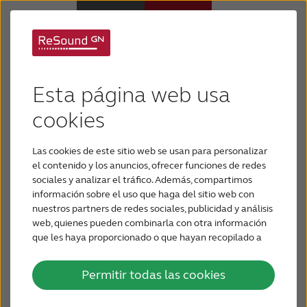
GN Hearing lanza la
Audífonos
solución auditiva más
Esta página web usa
Pérdida de audición
cookies
intuitiva y
personalizada que se
Las cookies de este sitio web se usan para personalizar
Soporte y cuidado
el contenido y los anuncios, ofrecer funciones de redes
adapta a la vida diaria
sociales y analizar el tráfico. Además, compartimos
información sobre el uso que haga del sitio web con
Por qué ReSound
nuestros partners de redes sociales, publicidad y análisis
del usuario.
web, quienes pueden combinarla con otra información
que les haya proporcionado o que hayan recopilado a
BLOG
partir del uso que haya hecho de sus servicios.
8 de enero de 2019
Permitir todas las cookies
GN Hearing ahora lanza las primeras soluciones
PARA PROFESIONALES
auditivas del mundo que se adaptan de manera