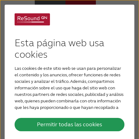
GN ReSound:
Audífonos
audífonos inteligentes
Esta página web usa
Pérdida de audición
cookies
disponibles en la
plataforma Android
Las cookies de este sitio web se usan para personalizar
Soporte y cuidado
el contenido y los anuncios, ofrecer funciones de redes
sociales y analizar el tráfico. Además, compartimos
GN ReSound anunció en el International
información sobre el uso que haga del sitio web con
Por qué ReSound
Consumer Electronics Show en Las Vegas
nuestros partners de redes sociales, publicidad y análisis
(CES) que la tecnología de audífonos más
web, quienes pueden combinarla con otra información
inteligente del mundo que se encuentra en el
que les haya proporcionado o que hayan recopilado a
BLOG
partir del uso que haya hecho de sus servicios.
portafolio de audífonos inteligentes ReSound
estará disponible en la plataforma Android a
Permitir todas las cookies
través de la aplicación ReSound Smart ™ en
PARA PROFESIONALES
febrero.