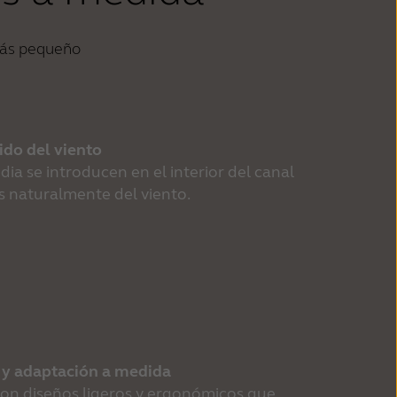
más pequeño
ido del viento
a se introducen en el interior del canal 
s naturalmente del viento.
t y adaptación a medida
on diseños ligeros y ergonómicos que 