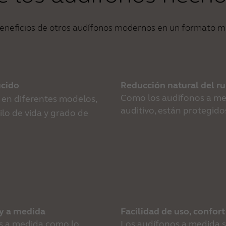
beneficios de otros audífonos modernos en un formato 
ucido
Reducción natural del ru
Como los audífonos a medi
en diferentes modelos, 
auditivo, están protegido
lo de vida y grado de 
 y a medida
Facilidad de uso, confor
s a medida como lo 
Los audífonos a medida s