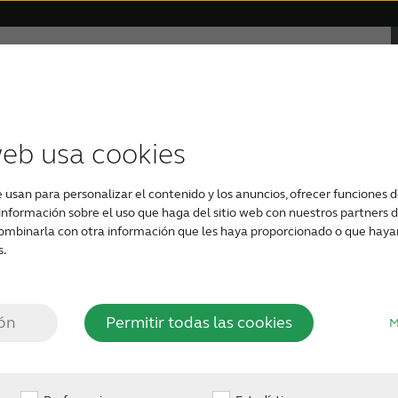
ón
Soporte y cuidado
Por qué ReSound
s invisibles
on pérdida de audición
Compatibilidad del dispositivo
Testimonios
Audífonos recargables
Pérdida auditiva severa
Soporte para audífono
Audífonos perso
web usa cookies
e usan para personalizar el contenido y los anuncios, ofrecer funciones de
nformación sobre el uso que haga del sitio web con nuestros partners de
dida
ombinarla con otra información que les haya proporcionado o que hayan 
s.
 ReSound
ión
Permitir todas las cookies
M
adaptados por expertos
s individuales.