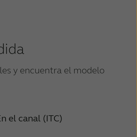
dida
bles y encuentra el modelo
n el canal (ITC)
l audífono a medida ITC es el modelo más