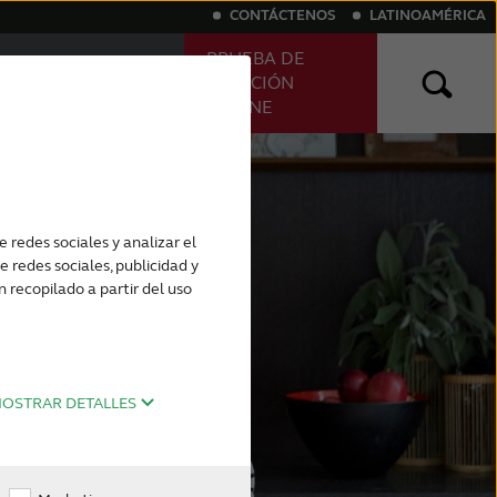
CONTÁCTENOS
LATINOAMÉRICA
PRUEBA DE
ENCUENTRE SU
AUDICIÓN
AUDIÓLOGO
ONLINE
s
nalizados
Audífonos para tinnitus
 redes sociales y analizar el
 redes sociales, publicidad y
recopilado a partir del uso
OSTRAR DETALLES