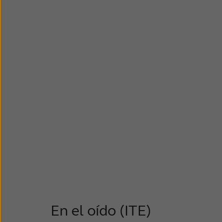
discretamente dentro del canal auditivo,
por lo que parece casi invisible. Si está
buscando un audífono discreto y tiene un
pérdida auditiva de leve a moderada, esta
podría ser la solución perfecta para usted
En el oído (ITE)