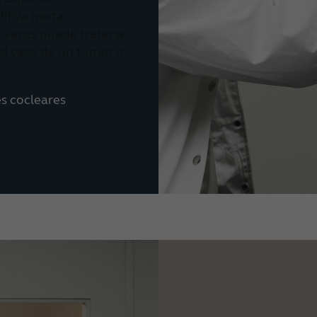
itiva mixta.
a veces puede tratarse
 el caso de un tumor o
s cocleares