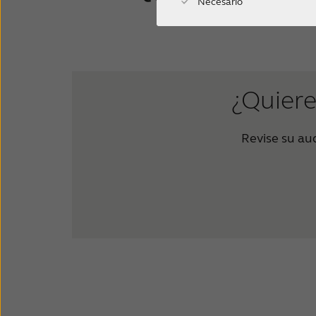
Necesario
¿Quiere
Revise su aud