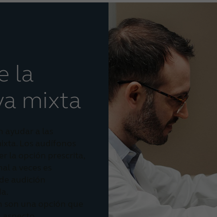
e la
va mixta
 ayudar a las
ixta. Los audífonos
r la opción prescrita,
al a veces es
 de audición
a.
n son una opción que
l aspecto