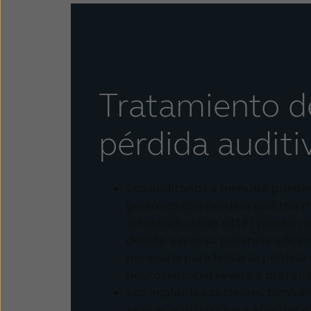
Tratamiento d
pérdida auditi
Los audífonos a menudo pueden
personas con pérdida auditiva m
retroauriculares (BTE) pueden se
debido a que su potencia adicion
necesaria para tratar la pérdida
neurosensorial severa a profund
Los implantes cocleares tambié
se puede utilizar para abordar e