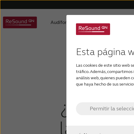
Audífonos
Pérdida de audici
ReSound audífonos
Pérdida de audición relacionada con la edad
Soporte para accesorios
Sobre nosotros
Premios
Audífonos digitales
Soporte para aplicaciones
Filosofía del producto
Audífono
Niños c
Esta página 
Que
Las cookies de este sitio web s
tráfico. Además, compartimos i
mezcl
análisis web, quienes pueden c
que haya hecho de sus servicio
¿pérdida
Permitir la selecc
la audici