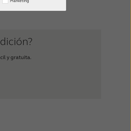
Marketing
udición?
il y gratuita.