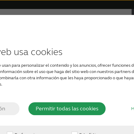
ón
Soporte y cuidado
Por qué ReSound
s invisibles
on pérdida de audición
Compatibilidad del dispositivo
Testimonios
Audífonos recargables
Pérdida auditiva severa
Soporte para audífono
Audífonos perso
web usa cookies
 es
La pérdida auditiva mixta tiene ele
e usan para personalizar el contenido y los anuncios, ofrecer funciones de
conductiva como de pérdida auditiv
nformación sobre el uso que haga del sitio web con nuestros partners de
hay daños en el oído externo e inter
ado
ombinarla con otra información que les haya proporcionado o que hayan 
conducir el sonido correctamente al 
s.
puede procesar el sonido para enviar
neurosensorial (oído interno) suele
 de
auditiva conductiva (oído externo) 
ión
Permitir todas las cookies
M
experiencia de pérdida auditiva mi
volumen y difíciles de entender.
ón?