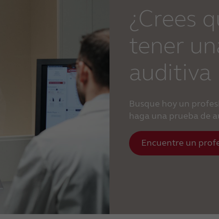
¿Crees 
tener un
auditiva
Busque hoy un profesi
haga una prueba de a
Encuentre un profe