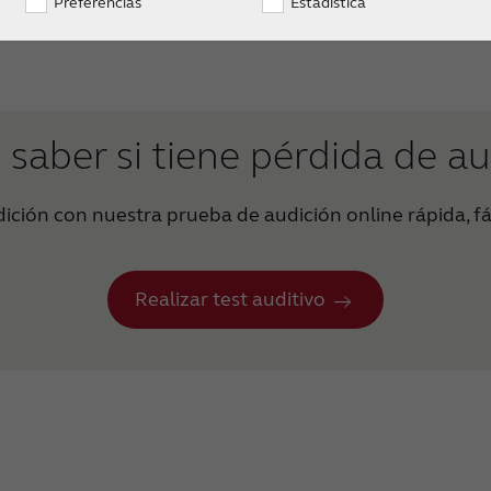
Preferencias
Estadística
 saber si tiene pérdida de a
ición con nuestra prueba de audición online rápida, fác
Realizar test auditivo