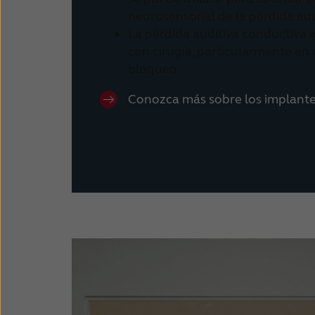
neurosensorial de la pérdida aud
La pérdida auditiva conductiva 
con cirugía, particularmente en
bloqueo.
Conozca más sobre los implante