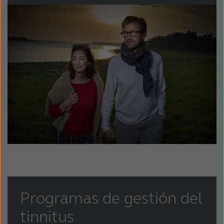
Suomi
Sverige
Türkçe
United Kingdom
United States
Österreich
عربي
日本
Programas de gestión del
tinnitus