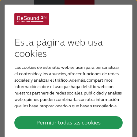
Tratamiento de
Audífonos
Esta página web usa
tinnitus
Pérdida de audición
cookies
No existe una cura conocida para el tinnitus, pero
Las cookies de este sitio web se usan para personalizar
hay varios tipos de opciones disponibles para el
Soporte y cuidado
el contenido y los anuncios, ofrecer funciones de redes
tratamiento del tinnitus. Algunos tratamientos no
sociales y analizar el tráfico. Además, compartimos
son más que trucos, pero los enfoques de gestión
información sobre el uso que haga del sitio web con
Por qué ReSound
que se enumeran a continuación han demostrado
nuestros partners de redes sociales, publicidad y análisis
ser exitosos para muchas personas que sufren de
web, quienes pueden combinarla con otra información
tinnitus.
que les haya proporcionado o que hayan recopilado a
CONTÁCTENOS
partir del uso que haya hecho de sus servicios.
Permitir todas las cookies
LATINOAMÉRICA