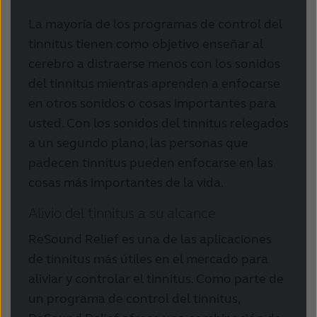
La mayoría de los programas de control del
tinnitus tienen como objetivo enseñar al
cerebro a distraerse menos con los sonidos
del tinnitus mientras aprenden a enfocarse
en otros sonidos o cosas importantes para
usted. Con los sonidos del tinnitus relegados
a un segundo plano, las personas que
padecen tinnitus pueden enfocarse en las
cosas más importantes de la vida.
Alivio del tinnitus a su alcance
ReSound Relief es una de las aplicaciones
de tinnitus más útiles en el mercado para
aliviar y controlar el tinnitus. Como parte de
un programa de control del tinnitus,