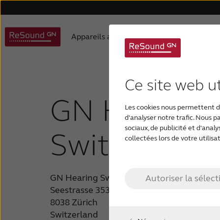
Appareils auditifs
Appareils auditifs
Appareils auditifs modernes
Appareils auditifs ReSound
Comprendre la perte auditive
Support appareils auditifs
À propos de ReSound
Philosophie de produits
Support accessoires
Appareils auditifs numér
Sélectionner un appareil
Pédiatrie
Perte au
T
S
Ce site web ut
GN Hearing
Les cookies nous permettent de
d'analyser notre trafic. Nous 
sociaux, de publicité et d'anal
Switzerland
collectées lors de votre utilisat
GN Hearing Switzerland AG
Autoriser la sélect
Seestrasse 353
8038 Zürich
Switzerland