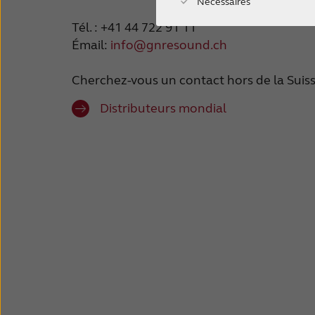
Nécessaires
Tél. : +41 44 722 91 11
Émail:
info@gnresound.ch
Cherchez-vous un contact hors de la Suis
Distributeurs mondial