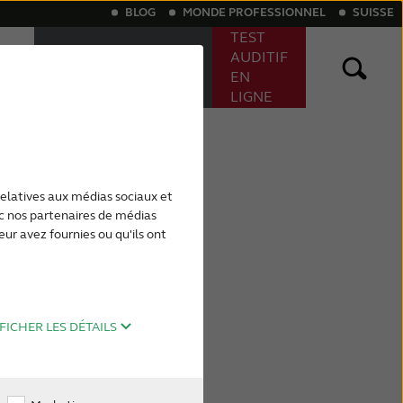
BLOG
MONDE PROFESSIONNEL
SUISSE
TEST
TROUVER UN
AUDITIF
ound
AUDIOPROTHÉSISTE
EN
LIGNE
ires
itifs sur mesure
couphènes
ReSound apps
Appareils auditifs pour acouphènes
relatives aux médias sociaux et
ec nos partenaires de médias
eur avez fournies ou qu'ils ont
FICHER LES DÉTAILS