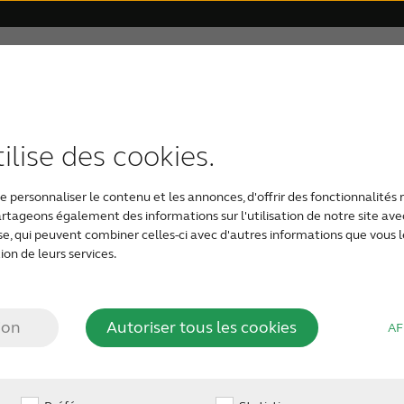
Perte auditive
Support & Assistance
Pourquoi choisir ReS
iques
 auditif
ditive en relation avec l’âge
émoignages
upport apps
Appareils auditifs rechargeables
ReSound appareils auditifs
Récompenses
Compatibilité
Perte auditive sévère
ReSound accesso
Appareils aud
A
ilise des cookies.
 personnaliser le contenu et les annonces, d'offrir des fonctionnalités 
partageons également des informations sur l'utilisation de notre site av
yse, qui peuvent combiner celles-ci avec d'autres informations que vous l
 AG
ion de leurs services.
ion
Autoriser tous les cookies
AF