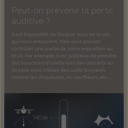
Peut-on prévenir la perte
auditive ?
Il est impossible de bloquer tous les bruits
qui nous entourent.
Mais vous pouvez
contrôler une partie de votre exposition au
bruit. Par exemple, il est judicieux de prendre
des bouchons d'oreille lors des concerts ou
lorsque vous utilisez des outils bruyants
comme les disqueuses, les souffleurs, etc...