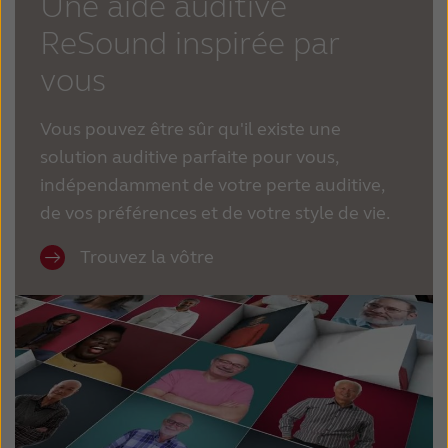
Une aide auditive
ReSound inspirée par
vous
Vous pouvez être sûr qu'il existe une
solution auditive parfaite pour vous,
indépendamment de votre perte auditive,
de vos préférences et de votre style de vie.
Trouvez la vôtre