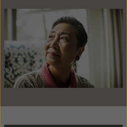
Latinoamérica
Netherlands
New Zealand
Norge
Schweiz
Suisse
Suomi
Sverige
Türkçe
United Kingdom
United States
Österreich
عربي
日本