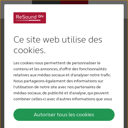
Votre audition est
Appareils auditifs
Ce site web utilise des
importante
Appareils auditifs
cookies.
Chaque jour offre une multitude de sons, mais
Les cookies nous permettent de personnaliser le
Perte auditive
vous avez du mal à les entendre. Les gens
contenu et les annonces, d'offrir des fonctionnalités
marmonnent ou sifflent. La musique a perdu ses
relatives aux médias sociaux et d'analyser notre trafic.
tonalités. Votre téléviseur ou votre radio est au
Nous partageons également des informations sur
Support & Assistance
l'utilisation de notre site avec nos partenaires de
volume le plus élevé. Les conversations dans les
médias sociaux, de publicité et d'analyse, qui peuvent
restaurants, les endroits bruyants ou au téléphone
combiner celles-ci avec d'autres informations que vous
Pourquoi choisir ReSound
sont difficiles, vous évitez ainsi les situations
leur avez fournies ou qu'ils ont collectées lors de votre
utilisation de leurs services.
sociales ou les appels téléphoniques. Vous restez
Autoriser tous les cookies
BLOG
silencieux parce que vous vous sentez gêné de