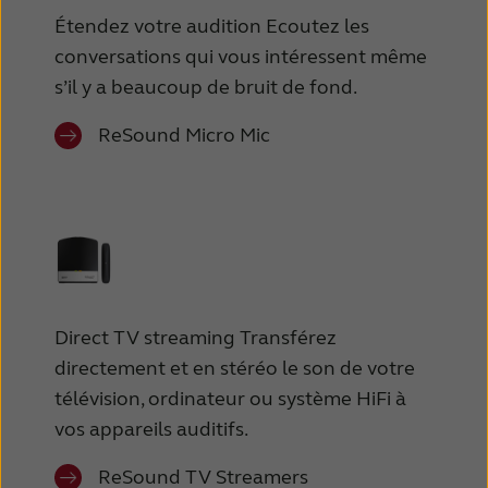
Latinoamérica
Netherlands
Étendez votre audition Ecoutez les
New Zealand
Norge
conversations qui vous intéressent même
s’il y a beaucoup de bruit de fond.
Schweiz
Suisse
ReSound Micro Mic
Suomi
Sverige
Türkçe
United Kingdom
United States
Österreich
عربي
日本
Direct TV streaming Transférez
directement et en stéréo le son de votre
télévision, ordinateur ou système HiFi à
vos appareils auditifs.
ReSound TV Streamers