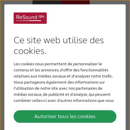
Appareils auditifs
Ce site web utilise des
Appareils auditifs
Élargissez votre
cookies.
expérience auditive
Les cookies nous permettent de personnaliser le
Perte auditive
contenu et les annonces, d'offrir des fonctionnalités
Les accessoires pour appareils
relatives aux médias sociaux et d'analyser notre trafic.
auditifs sans fil ReSound rendent
Nous partageons également des informations sur
Support & Assistance
encore meilleure votre expérience
l'utilisation de notre site avec nos partenaires de
médias sociaux, de publicité et d'analyse, qui peuvent
auditive, en travaillant sans
combiner celles-ci avec d'autres informations que vous
Pourquoi choisir ReSound
anicroche avec vos appareils auditifs
leur avez fournies ou qu'ils ont collectées lors de votre
ReSound pour s’adapter à votre
utilisation de leurs services.
Autoriser tous les cookies
mode de vie et l’enrichir.
BLOG