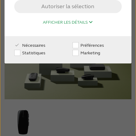
Choisissez parmi notre série
Autoriser la sélection
complète d’options :
MONDE PROFESSIONNEL
AFFICHER LES DÉTAILS
SUISSE
Nécessaires
Préférences
Australia
Brasil
Statistiques
Marketing
Canada
Česká republika
China
Danmark
Deutschland
España
France
India
International
Italia
Kazakhstan
Korea