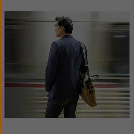
Latinoamérica
Netherlands
New Zealand
Norge
Schweiz
Suisse
Suomi
Sverige
Türkçe
United Kingdom
United States
Österreich
عربي
日本