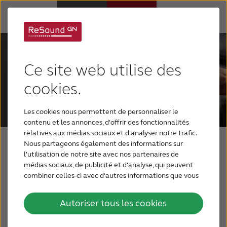
Appareils auditifs
Ce site web utilise des
Appareils auditifs
cookies.
Les cookies nous permettent de personnaliser le
Perte auditive
contenu et les annonces, d'offrir des fonctionnalités
relatives aux médias sociaux et d'analyser notre trafic.
Nous partageons également des informations sur
Support & Assistance
Réglages à distance
l'utilisation de notre site avec nos partenaires de
médias sociaux, de publicité et d'analyse, qui peuvent
faciles avec
combiner celles-ci avec d'autres informations que vous
Pourquoi choisir ReSound
leur avez fournies ou qu'ils ont collectées lors de votre
l'application
utilisation de leurs services.
Autoriser tous les cookies
BLOG
Resound Smart 3D