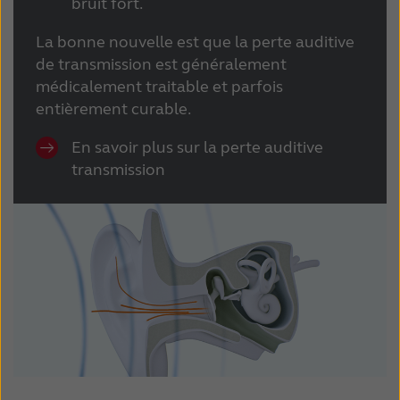
bruit fort.
Latinoamérica
Netherlands
La bonne nouvelle est que la perte auditive
New Zealand
Norge
de transmission est généralement
Schweiz
Suisse
médicalement traitable et parfois
entièrement curable.
Suomi
Sverige
En savoir plus sur la perte auditive
Türkçe
United Kingdom
transmission
United States
Österreich
عربي
日本