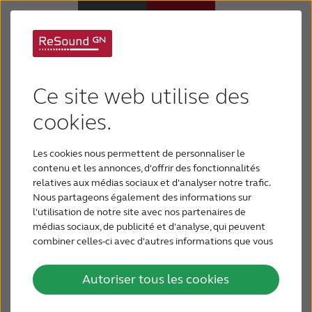
Types de perte
Appareils auditifs
Ce site web utilise des
auditive
Appareils auditifs
cookies.
Il existe de nombreux types de perte auditive, et
Les cookies nous permettent de personnaliser le
seul un professionnel sera en mesure d'identifier
Perte auditive
contenu et les annonces, d'offrir des fonctionnalités
quel type de perte auditive vous ou un être aimé
relatives aux médias sociaux et d'analyser notre trafic.
peut avoir.
Nous partageons également des informations sur
Support & Assistance
l'utilisation de notre site avec nos partenaires de
Il s'agit d'un bref aperçu des types de perte
médias sociaux, de publicité et d'analyse, qui peuvent
auditive.
combiner celles-ci avec d'autres informations que vous
Pourquoi choisir ReSound
leur avez fournies ou qu'ils ont collectées lors de votre
utilisation de leurs services.
Autoriser tous les cookies
BLOG