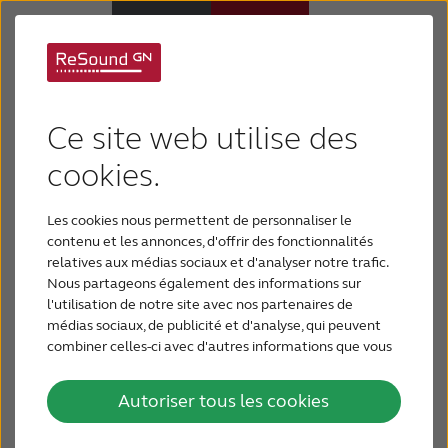
Support de
Appareils auditifs
l'application ReSound
Ce site web utilise des
Appareils auditifs
cookies.
Relief
Les cookies nous permettent de personnaliser le
Perte auditive
contenu et les annonces, d'offrir des fonctionnalités
relatives aux médias sociaux et d'analyser notre trafic.
Nous partageons également des informations sur
Support & Assistance
l'utilisation de notre site avec nos partenaires de
médias sociaux, de publicité et d'analyse, qui peuvent
combiner celles-ci avec d'autres informations que vous
Pourquoi choisir ReSound
leur avez fournies ou qu'ils ont collectées lors de votre
utilisation de leurs services.
Autoriser tous les cookies
BLOG