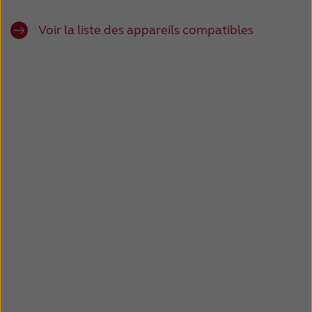
Latinoamérica
Netherlands
Voir la liste des appareils compatibles
New Zealand
Norge
Schweiz
Suisse
Suomi
Sverige
Türkçe
United Kingdom
United States
Österreich
عربي
日本