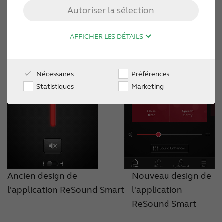
Autoriser la sélection
MONDE PROFESSIONNEL
AFFICHER LES DÉTAILS
SUISSE
Nécessaires
Préférences
Australia
Brasil
Statistiques
Marketing
Canada
Česká republika
China
Danmark
Deutschland
España
France
India
Ancien design de
Nouveau design de
International
Italia
l'application ReSound Smart
l'application
ReSound Smart
Kazakhstan
Korea