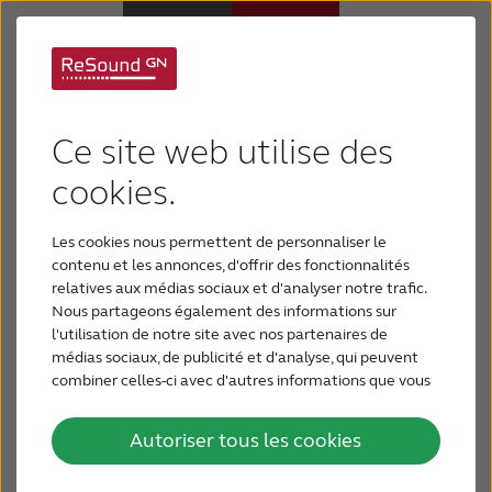
Un nouveau design
Appareils auditifs
pour l'application
Ce site web utilise des
Appareils auditifs
cookies.
ReSound Smart
Les cookies nous permettent de personnaliser le
Perte auditive
Le design de l'application ReSound Smart a été
contenu et les annonces, d'offrir des fonctionnalités
mis à jour.
relatives aux médias sociaux et d'analyser notre trafic.
Nous partageons également des informations sur
Support & Assistance
Grâce à ce nouveau design, vous pouvez accéder à
l'utilisation de notre site avec nos partenaires de
médias sociaux, de publicité et d'analyse, qui peuvent
tout ce dont vous avez besoin directement à partir
combiner celles-ci avec d'autres informations que vous
Pourquoi choisir ReSound
de l'écran d'accueil, ce qui rend encore plus facile
leur avez fournies ou qu'ils ont collectées lors de votre
et plus intuitif la personnalisation de votre
utilisation de leurs services.
Autoriser tous les cookies
BLOG
expérience auditive.