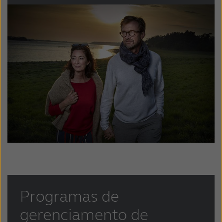
Türkçe
United Kingdom
United States
Österreich
عربي
日本
Programas de
gerenciamento de