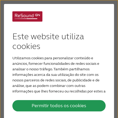
Tratamento de
Aparelhos Auditivos
Este website utiliza
zumbido
Perda Auditiva
cookies
Não existe uma cura conhecida para o zumbido,
Utilizamos cookies para personalizar conteúdo e
mas existem vários tipos de opções de
Por que ReSound
anúncios, fornecer funcionalidades de redes sociais e
gerenciamento de zumbido disponíveis. Alguns
analisar o nosso tráfego. Também partilhamos
tratamentos não são mais do que truques, mas as
informações acerca da sua utilização do site com os
Suporte & Cuidado
abordagens de gestão listadas abaixo
nossos parceiros de redes sociais, de publicidade e de
demonstraram ser bem sucedidas para muitas
análise, que as podem combinar com outras
pessoas que sofrem de zumbido.
informações que lhes forneceu ou recolhidas por estes a
PARA PROFISSIONAIS
partir da sua utilização dos respetivos serviços.
Permitir todos os cookies