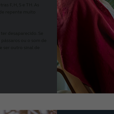
ras F, H, S e TH. As
 de repente muito
er desaparecido. Se
 pássaros ou o som de
 ser outro sinal de