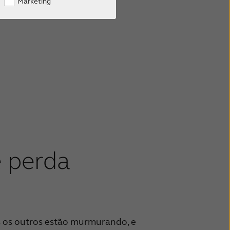
Marketing
e perda
 os outros estão murmurando, e