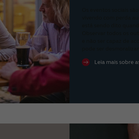
Os eventos sociais sã
vivendo com perda audi
está sendo dito quan
Observar todos os out
e não ser capaz de a
pode ser desmoralizan
Leia mais sobre a