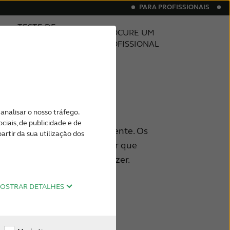
PARA PROFISSIONAIS
TESTE DE
PROCURE UM
AUDIÇÃO
PROFISSIONAL
ONLINE
ivo
vos Recarregáveis
Aparelhos auditivos customizados
analisar o nosso tráfego.
iais, de publicidade e de
eralmente ocorre gradualmente. Os
rtir da sua utilização dos
ia e os colegas podem notar que
emas para ouvir antes de fazer.
OSTRAR DETALHES