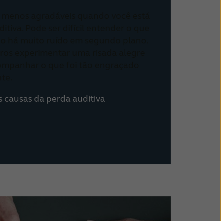
o menos agradáveis ​​quando você está
tiva. Pode ser difícil entender o que
do há muito ruído em segundo plano.
ros experimentar uma risada alegre
companhar o que foi tão engraçado
te.
s causas da perda auditiva