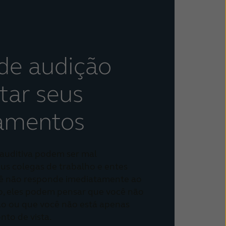
de audição
tar seus
namentos
auditiva podem ser mal
eus colegas de trabalho e entes
ê não responde imediatamente ao
o, eles podem pensar que você não
ão ou que você não está apenas
nto de vista.