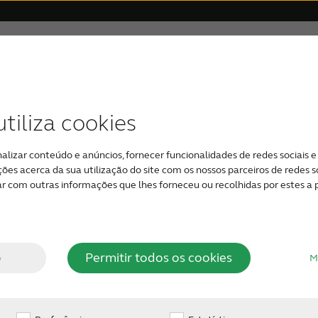
itiva
Por que ReSound
Suporte & Cuidado
da à idade
gital
s
Prêmios
Suporte de aplicativos
Aparelhos auditivos invisíveis
Perda auditiva severa
Compatibilidade de disposit
Aparelhos Auditi
tiliza cookies
 são os
alizar conteúdo e anúncios, fornecer funcionalidades de redes sociais e 
 acerca da sua utilização do site com os nossos parceiros de redes soc
A perda de audição g
 sinais
 com outras informações que lhes forneceu ou recolhidas por estes a pa
membros da sua famíl
você está tendo probl
e perda
o
Permitir todos os cookies
M
ditiva?