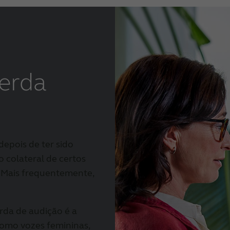
erda
depois de ter sido
o colateral de certos
 Mais frequentemente,
da de audição é a
como vozes femininas,