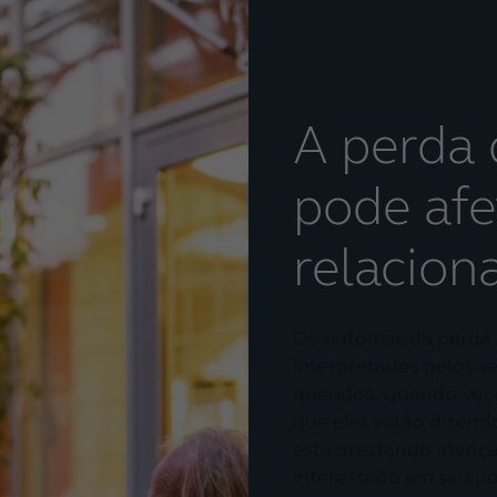
A perda 
pode afe
relacio
Os sintomas da perda 
interpretados pelos s
queridos. Quando voc
que eles estão dizend
está prestando atenç
interessado em seu po