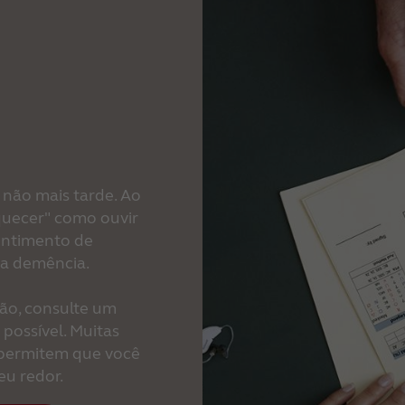
o
 não mais tarde. Ao
quecer" como ouvir
sentimento de
na demência.
ção, consulte um
 possível. Muitas
 permitem que você
eu redor.