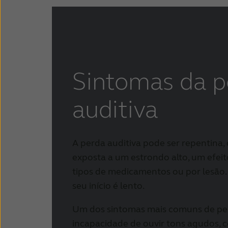
Sintomas da p
auditiva
A perda auditiva pode ser repentina, 
exposta a um estrondo alto, um efeit
tipos de medicamentos ou por lesão.
seu início é lento.
Um dos sintomas mais comuns de per
incapacidade de ouvir tons agudos, 