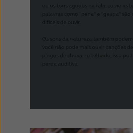
ou os tons agudos na fala, como as let
palavras como "pena" e "geada" são
difíceis de ouvir.
Os sons da natureza também podem t
você não pode mais ouvir canções de
pingos de chuva no telhado, isso pode
perda auditiva.