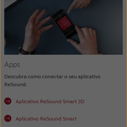
Türkçe
United Kingdom
United States
Österreich
عربي
日本
Apps
Descubra como conectar o seu aplicativo
ReSound.
Aplicativo ReSound Smart 3D
Aplicativo ReSound Smart