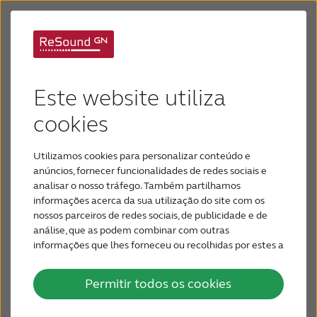
Bem-vindo à ajuda e
Aparelhos Auditivos
suporte da ReSound
Este website utiliza
Perda Auditiva
cookies
Utilizamos cookies para personalizar conteúdo e
Por que ReSound
anúncios, fornecer funcionalidades de redes sociais e
analisar o nosso tráfego. Também partilhamos
informações acerca da sua utilização do site com os
Suporte & Cuidado
nossos parceiros de redes sociais, de publicidade e de
análise, que as podem combinar com outras
informações que lhes forneceu ou recolhidas por estes a
PARA PROFISSIONAIS
partir da sua utilização dos respetivos serviços.
Permitir todos os cookies