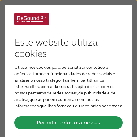
Visitando um
Aparelhos Auditivos
Este website utiliza
fonoaudiólogo
Perda Auditiva
cookies
Visitar seu fonoaudiólogo local é o primeiro passo
Utilizamos cookies para personalizar conteúdo e
Por que ReSound
que você precisa tomar se suspeitar que você
anúncios, fornecer funcionalidades de redes sociais e
tenha uma perda auditiva. Realmente não há
analisar o nosso tráfego. Também partilhamos
motivos para esperar. Um teste auditivo é rápido,
informações acerca da sua utilização do site com os
Suporte & Cuidado
nossos parceiros de redes sociais, de publicidade e de
simples e completamente indolor. Na maioria dos
análise, que as podem combinar com outras
casos, seu profissional de audição pode dar-lhe os
informações que lhes forneceu ou recolhidas por estes a
PARA PROFISSIONAIS
resultados imediatamente após o teste e
partir da sua utilização dos respetivos serviços.
aconselhá-lo sobre como redescobrir sua audição.
Permitir todos os cookies