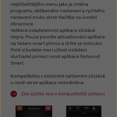
nejdůležitějšího menu jako je změna
Schweiz
Suisse
programu, oblíbeného nastavení a rychlého
nastavení zvuku skrze tlačítka na úvodní
Suomi
Sverige
obrazovce.
Türkçe
United Kingdom
Veškerá ovladatelnost aplikace zůstává
stejná. Pouze povolte aktualizování aplikace
United States
Österreich
na Vašem smart phonu a držte se instrukcí.
Poté si budete moci užívat ovládání
عربي
日本
sluchadel pomocí nové aplikace ReSound
Smart.
Kompatibilita s ostatními zařízeními zůstává
u nové verze aplikace nezměněna.
Zde zjistíte více o kompatibilitě zařízení