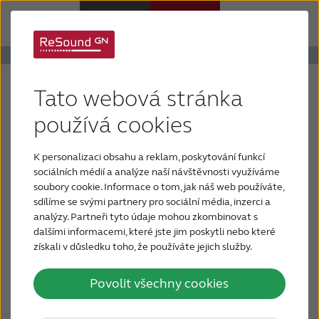
Sluchadla
Aplikace pro sluchadla
Tato webová stránka
Sluchová ztráta
ReSound Smart
používá cookies
K personalizaci obsahu a reklam, poskytování funkcí
Proč právě ReSound
Pro použití se sluchadly ReSound LiNX²,
sociálních médií a analýze naší návštěvnosti využíváme
ReSound ENZO², ReSound LiNX, ReSound
soubory cookie. Informace o tom, jak náš web používáte,
sdílíme se svými partnery pro sociální média, inzerci a
ENZO nebo ReSound UpSmart
Podpora a Péče
analýzy. Partneři tyto údaje mohou zkombinovat s
dalšími informacemi, které jste jim poskytli nebo které
Vytvořte a uložte si Vaše oblíbené nastavení
získali v důsledku toho, že používáte jejich služby.
FOR JOURNALISTS
zvuku
Povolit všechny cookies
FOR PROFESSIONALS