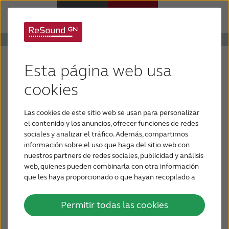
Audífonos
Aplicación para audífonos
Esta página web usa
Pérdida de audición
ReSound Smart
cookies
Las cookies de este sitio web se usan para personalizar
Soporte y cuidado
Disponible para los audífonos ReSound
el contenido y los anuncios, ofrecer funciones de redes
LiNX², ReSound ENZO², ReSound LiNX,
sociales y analizar el tráfico. Además, compartimos
información sobre el uso que haga del sitio web con
ReSound ENZO y ReSound Up Smart.
Por qué ReSound
nuestros partners de redes sociales, publicidad y análisis
web, quienes pueden combinarla con otra información
Permite crear y guardar configuraciones de
que les haya proporcionado o que hayan recopilado a
CONTÁCTENOS
sonido favoritas
partir del uso que haya hecho de sus servicios.
Permitir todas las cookies
LATINOAMÉRICA