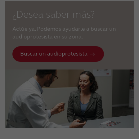
¿Desea saber más?
Actúe ya. Podemos ayudarle a buscar un
audioprotesista en su zona.
Buscar un audioprotesista