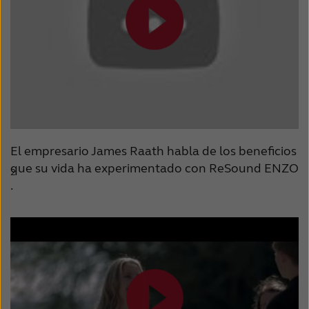
Suomi
Sverige
Türkçe
United Kingdom
United States
Österreich
عربي
日本
El empresario James Raath habla de los beneficios
que su vida ha experimentado con ReSound ENZO
2
.