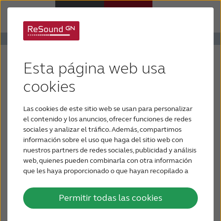
Audífonos
ReSound ENZO2
Esta página web usa
Pérdida de audición
cookies
2
ReSound ENZO
es el audífono más pequeño y
potente
Las cookies de este sitio web se usan para personalizar
Soporte y cuidado
de tipo super power, y permite acceder
el contenido y los anuncios, ofrecer funciones de redes
sociales y analizar el tráfico. Además, compartimos
fácilmente al sonido,
información sobre el uso que haga del sitio web con
Por qué ReSound
sin importar de dónde venga. Con ReSound
nuestros partners de redes sociales, publicidad y análisis
2
ENZO
,
web, quienes pueden combinarla con otra información
puede conectarse a las cosas más importantes
que les haya proporcionado o que hayan recopilado a
CONTÁCTENOS
en la vida,
partir del uso que haya hecho de sus servicios.
transmitir sonido directamente desde iPhone,
Permitir todas las cookies
iPad o iPod Touch,
LATINOAMÉRICA
y descubrir lo que se siente al personalizar de