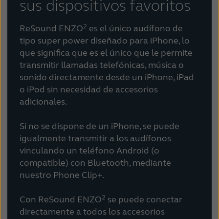
sus dispositivos favoritos
2
profunda. ReSound ENZO
brinda fácil
pequeña pila 13.
acceso al sonido, sin importar de dónde
2
ReSound ENZO
es el único audífono de
provenga. Puede disfrutar de una variedad
tipo super power diseñado para iPhone, lo
incomparable de formas de conectarse a las
que significa que es el único que le permite
cosas más importantes de su vida y descubrir
transmitir llamadas telefónicas, música o
cómo se siente al personalizar intuitivamente
sonido directamente desde un iPhone, iPad
su experiencia auditiva
.
o iPod sin necesidad de accesorios
adicionales.
Esta es la esencia de ReSound Smart Hearing:
soluciones que se adaptan a usted y a su
Si no se dispone de un iPhone, se puede
estilo de vida, para que pueda disfrutar del
igualmente transmitir a los audífonos
momento y unirse con confianza.
vinculando un teléfono Android (o
compatible) con Bluetooth, mediante
nuestro Phone Clip+.
2
Con ReSound ENZO
se puede conectar
directamente a todos los accesorios